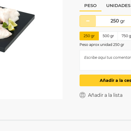
PESO
UNIDADES
250
gr
250
gr
500
gr
750
g
Peso aprox unidad 250 gr
Añadir a la ce
Añadir a la lista