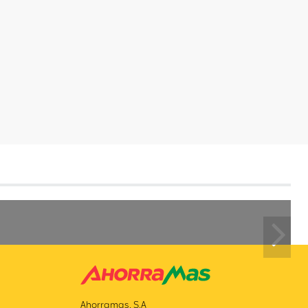
Nex
Ahorramas, S.A