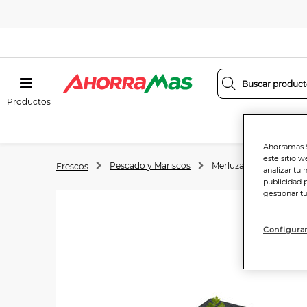
Productos
Ahorramas S
este sitio w
Pescado y Mariscos
Merluza y otro pescad
Frescos
analizar tu 
publicidad 
gestionar t
Configurar