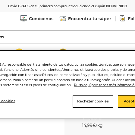
Envío GRATIS en tu primera compra introduciendo el cupón BIENVENIDO
Conócenos
Encuentra tu súper
Fol
Indicar CP
Ver horarios de entrega
.A., responsable del tratamiento de tus datos, utiliza cookies técnicas que son nece
eb funcione. Además, si lo consientes, Ahorramas utilizará cookies propias y de terc
o blanco
navegación con fines estadísticos, de personalización y publicitarios, incluido el mos
personalizada a partir de un perfil elaborado en base a tu navegación. Puedes acepta
us preferencias en el panel de configuración.
Pulsa aquí para tener más informació
Rape blanco hue
 cookies
Rechazar cookies
Acept
14
,99€
14,99€/kg