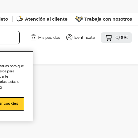
leto
Atención al cliente
Trabaja con nosotros
0,00€
Mis pedidos
Identifícate
sarias para que
eros para
trarte
rlas todas o
n
so
ar cookies