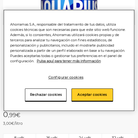
Anterior
P
Ahorramas S.A., responsable del tratamiento de tus datos, utiliza
cookies técnicas que son necesarias para que este sitio web funcione.
Además, si lo consientes, Ahorramas utilizará cookies propias y de
terceros para analizar tu navegación con fines estadísticos, de
personalización y publicitarios, incluido el mostrarte publicidad
personalizada a partir de un perfil elaborado en base a tu navegación.
Puedes aceptarlas todas o gestionar tus preferencias en el panel de
configuración.
Pulsa aquí para tener más información
Configurar cookies
Rechazar cookies
Aceptar cookies
0
,99€
3,00€/litro
8 uds.
16 uds.
24 uds.
32 uds.