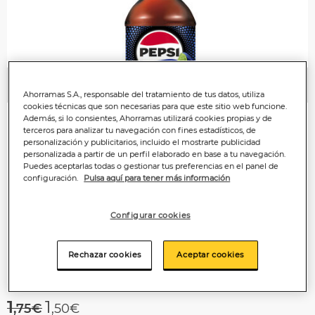
Anterior
P
Ahorramas S.A., responsable del tratamiento de tus datos, utiliza
cookies técnicas que son necesarias para que este sitio web funcione.
Además, si lo consientes, Ahorramas utilizará cookies propias y de
terceros para analizar tu navegación con fines estadísticos, de
personalización y publicitarios, incluido el mostrarte publicidad
personalizada a partir de un perfil elaborado en base a tu navegación.
Puedes aceptarlas todas o gestionar tus preferencias en el panel de
configuración.
Pulsa aquí para tener más información
Configurar cookies
Rechazar cookies
Aceptar cookies
Price reduced from
to
1
1
,75€
,50€