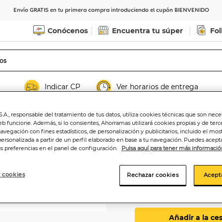
Envío GRATIS en tu primera compra introduciendo el cupón BIENVENIDO
Conócenos
Encuentra tu súper
Fol
Indicar CP
Ver horarios de entrega
.A., responsable del tratamiento de tus datos, utiliza cookies técnicas que son nece
eb funcione. Además, si lo consientes, Ahorramas utilizará cookies propias y de terc
navegación con fines estadísticos, de personalización y publicitarios, incluido el mos
personalizada a partir de un perfil elaborado en base a tu navegación. Puedes acepta
Rosquillas de pa
us preferencias en el panel de configuración.
Pulsa aquí para tener más informació
0
 cookies
Rechazar cookies
Acept
,84€
Próximo
3,36€/kilo
Añadir a la ce