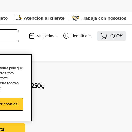
leto
Atención al cliente
Trabaja con nosotros
0,00€
Mis pedidos
Identifícate
sarias para que
eros para
trarte
rlas todas o
n Alipende 250g
n
ar cookies
sta