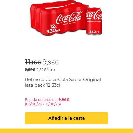
Price reduced from
to
11
9
,16€
,96€
2,82€
2,52€/litro
Refresco Coca-Cola Sabor Original
lata pack 12 33cl
Bajada de precio a
9.96€
(06/08/26 - 16/08/26)
Añadir a la cesta