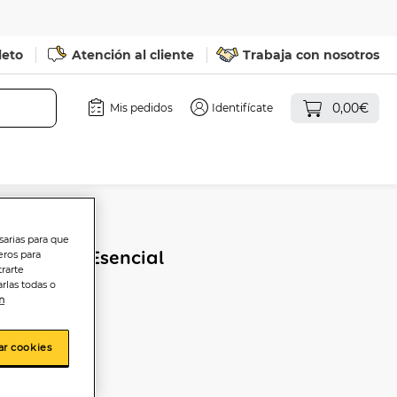
leto
Atención al cliente
Trabaja con nosotros
0,00€
Mis pedidos
Identifícate
sarias para que
9 lavados Esencial
eros para
trarte
rlas todas o
n
ar cookies
sta