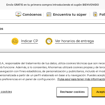
Envío GRATIS en tu primera compra introduciendo el cupón BIENVENIDO
Conócenos
Encuentra tu súper
Fol
Indicar CP
Ver horarios de entrega
.A., responsable del tratamiento de tus datos, utiliza cookies técnicas que son nece
Suavizante San 5
eb funcione. Además, si lo consientes, Ahorramas utilizará cookies propias y de terc
navegación con fines estadísticos, de personalización y publicitarios, incluido el mos
personalizada a partir de un perfil elaborado en base a tu navegación. Puedes acepta
us preferencias en el panel de configuración.
Pulsa aquí para tener más informació
2
,39€
0,04€/lavado
 cookies
Rechazar cookies
Acept
Añadir a la ce