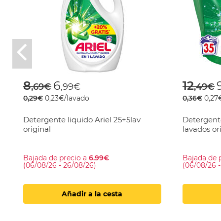
Previous
Price reduced from
to
Price
t
8
6
12
,69€
,99€
,49€
0,29€
0,23€/lavado
0,36€
0,27
Detergente liquido Ariel 25+5lav
Detergente
original
lavados or
Bajada de precio a
6.99€
Bajada de 
(06/08/26 - 26/08/26)
(06/08/26 
Añadir a la cesta