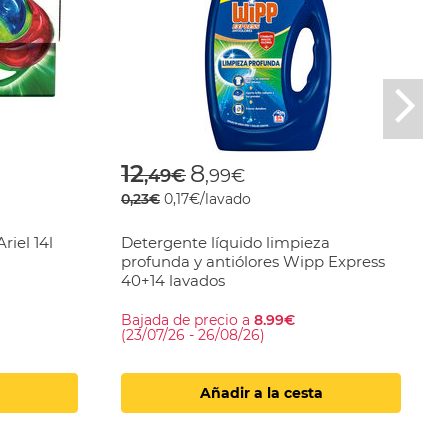
Nex
rom
Price reduced from
to
12
8
,49€
,99€
0,23€
0,17€/lavado
riel 14l
Detergente líquido limpieza
profunda y antiólores Wipp Express
40+14 lavados
Bajada de precio a
8.99€
(23/07/26 - 26/08/26)
Añadir a la cesta