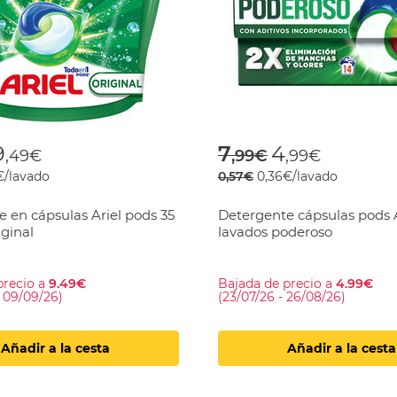
 reduced from
o
Price reduced f
to
9
7
4
,49€
,99€
,99€
€/lavado
0,57€
0,36€/lavado
 en cápsulas Ariel pods 35
Detergente cápsulas pods A
iginal
lavados poderoso
precio a
9.49€
Bajada de precio a
4.99€
- 09/09/26)
(23/07/26 - 26/08/26)
Añadir a la cesta
Añadir a la cesta