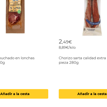
2
,49€
8,89€/kilo
uchado en lonchas
Chorizo sarta calidad extra
00g
pieza 280g
Añadir a la cesta
Añadir a la cesta