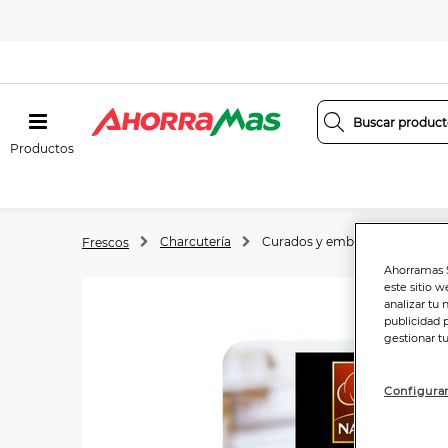
Productos
Charcutería
Curados y embutidos
Frescos
Ahorramas S
este sitio w
analizar tu 
publicidad 
gestionar t
Configurar