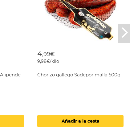
Nex
4
,99€
9,98€/kilo
 Alipende
Chorizo gallego Sadepor malla 500g
Añadir a la cesta