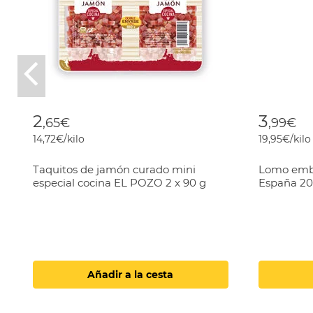
Previous
2
3
,65€
,99€
14,72€/kilo
19,95€/kilo
Taquitos de jamón curado mini
Lomo emb
especial cocina EL POZO 2 x 90 g
España 2
Añadir a la cesta