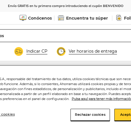
Envío GRATIS en tu primera compra introduciendo el cupón BIENVENIDO
Conócenos
Encuentra tu súper
Fol
Indicar CP
Ver horarios de entrega
.A., responsable del tratamiento de tus datos, utiliza cookies técnicas que son nece
Taquitos de jamó
eb funcione. Además, si lo consientes, Ahorramas utilizará cookies propias y de terc
navegación con fines estadísticos, de personalización y publicitarios, incluido el mos
personalizada a partir de un perfil elaborado en base a tu navegación. Puedes acepta
us preferencias en el panel de configuración.
Pulsa aquí para tener más informació
2
,00€
20,00€/kilo
 cookies
Rechazar cookies
Acept
Añadir a la ce