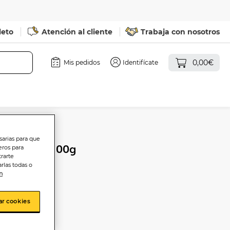
leto
Atención al cliente
Trabaja con nosotros
0,00€
Mis pedidos
Identifícate
sarias para que
n Navidul 100g
eros para
trarte
rlas todas o
n
ar cookies
sta