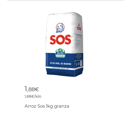
1
,88€
1,88€/kilo
Arroz Sos 1kg granza