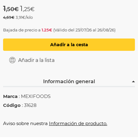
Price reduced from
to
1
1
,50€
,25€
4,69€
3,91€/kilo
Bajada de precio a
1.25€
(Válido del 23/07/26 al 26/08/26)
Añadir a la cesta
Añadir a la lista
Información general
Marca
: MEXIFOODS
Código
: 31628
Aviso sobre nuestra
Información de producto.