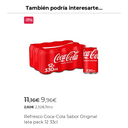
También podría interesarte...
-11%
Price reduced from
to
11
9
,16€
,96€
2,82€
2,52€/litro
Refresco Coca-Cola Sabor Original
lata pack 12 33cl