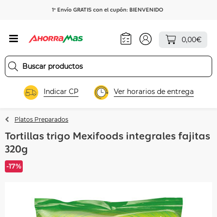
1º Envío GRATIS con el cupón: BIENVENIDO
0,00€
Indicar CP
Ver horarios de entrega
Platos Preparados
Tortillas trigo Mexifoods integrales fajitas
320g
-17%