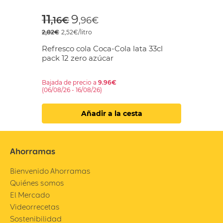
Price reduced from
to
11
9
,16€
,96€
2,82€
2,52€/litro
Refresco cola Coca-Cola lata 33cl
pack 12 zero azúcar
Bajada de precio a
9.96€
(06/08/26 - 16/08/26)
Añadir a la cesta
Ahorramas
Bienvenido Ahorramas
Quiénes somos
El Mercado
Videorrecetas
Sostenibilidad