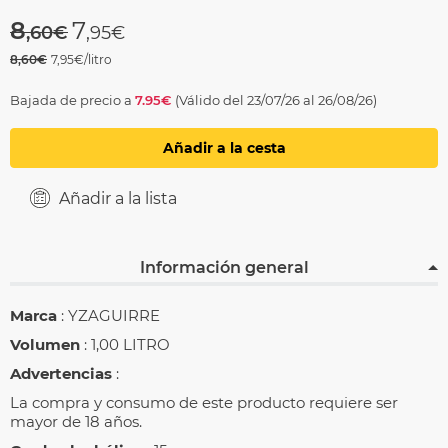
Price reduced from
to
8
7
,60€
,95€
8,60€
7,95€/litro
Bajada de precio a
7.95€
(Válido del 23/07/26 al 26/08/26)
Añadir a la cesta
Añadir a la lista
Información general
Marca
: YZAGUIRRE
Volumen
: 1,00 LITRO
Advertencias
:
La compra y consumo de este producto requiere ser
mayor de 18 años.