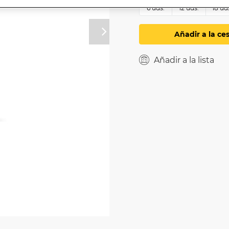
6 uds.
12 uds.
18 ud
Añadir a la ce
Próximo
Añadir a la lista