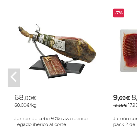
-7%
Previous
Price
t
68
9
8
,00€
,69€
68,00€/kg
19,38€
17,9
Jamón de cebo 50% raza ibérico
Jamón cur
Legado ibérico al corte
pack 2 de