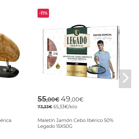
-11%
Nex
Price reduced from
to
55
49
,00€
,00€
73,33€
65,33€/kilo
érica
Maletín Jamón Cebo Ibérico 50%
Legado 15X50G