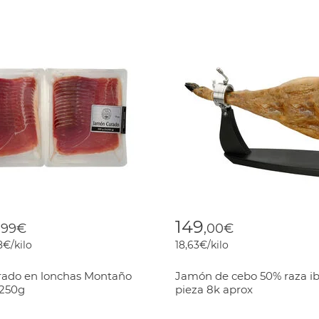
 reduced from
o
149
,99€
,00€
8€/kilo
18,63€/kilo
ado en lonchas Montaño
Jamón de cebo 50% raza ib
 250g
pieza 8k aprox