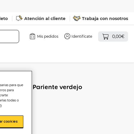
leto
Atención al cliente
Trabaja con nosotros
0,00€
Mis pedidos
Identifícate
sarias para que
ueda José Pariente verdejo
eros para
trarte
rlas todas o
n
ar cookies