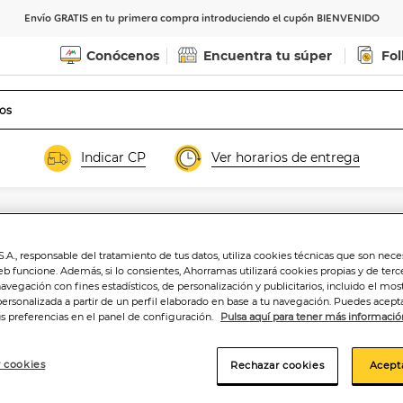
Envío GRATIS en tu primera compra introduciendo el cupón BIENVENIDO
Conócenos
Encuentra tu súper
Fol
Indicar CP
Ver horarios de entrega
.A., responsable del tratamiento de tus datos, utiliza cookies técnicas que son nece
Vino blanco DO R
eb funcione. Además, si lo consientes, Ahorramas utilizará cookies propias y de terc
navegación con fines estadísticos, de personalización y publicitarios, incluido el mos
personalizada a partir de un perfil elaborado en base a tu navegación. Puedes acepta
us preferencias en el panel de configuración.
Pulsa aquí para tener más informació
11
,49€
 cookies
Rechazar cookies
Acept
15,32€/litro