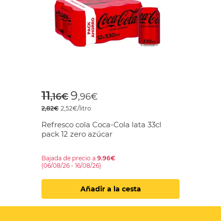
Price reduced from
to
11
9
,16€
,96€
2,82€
2,52€/litro
Refresco cola Coca-Cola lata 33cl
pack 12 zero azúcar
Bajada de precio a
9.96€
(06/08/26 - 16/08/26)
Añadir a la cesta