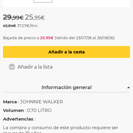
Price reduced from
to
29
25
,99€
,95€
42,84€
37,07€/litro
Bajada de precio a
25.95€
(Válido del 23/07/26 al 26/08/26)
Añadir a la cesta
Añadir a la lista
Información general
Marca
: JOHNNIE WALKER
Volumen
: 0,70 LITRO
Advertencias
:
La compra y consumo de este producto requiere ser