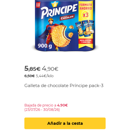
Price reduced from
to
5
4
,85€
,90€
6,50€
5,44€/kilo
Galleta de chocolate Príncipe pack-3
Bajada de precio a
4.90€
(23/07/26 - 30/08/26)
Añadir a la cesta