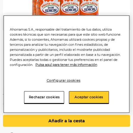
Anterior
P
Ahorramas S.A., responsable del tratamiento de tus datos, utiliza
cookies técnicas que son necesarias para que este sitio web funcione.
Además, si lo consientes, Ahorramas utilizará cookies propias y de
terceros para analizar tu navegación con fines estadísticos, de
personalización y publicitarios, incluido el mostrarte publicidad
personalizada a partir de un perfil elaborado en base a tu navegación.
Puedes aceptarlas todas o gestionar tus preferencias en el panel de
configuración.
Pulsa aquí para tener más información
Configurar cookies
1
,50€
Rechazar cookies
Aceptar cookies
1,25€/litro
Añadir a la cesta