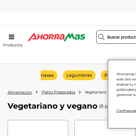
Productos
Ahorramas S
Pizzas y masas
Legumbres
Platos de car
este sitio w
analizar tu 
publicidad 
Platos Preparados
Vegetariano y vegano
Alimentación
gestionar t
Vegetariano y vegano
(8 productos)
Configurar