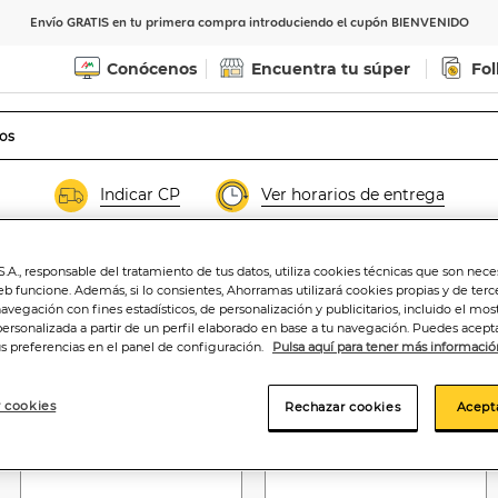
Envío GRATIS en tu primera compra introduciendo el cupón BIENVENIDO
Conócenos
Encuentra tu súper
Fol
Indicar CP
Ver horarios de entrega
.A., responsable del tratamiento de tus datos, utiliza cookies técnicas que son nece
ne
Tortillas y croquetas
Arroz y pasta
Sandwich
eb funcione. Además, si lo consientes, Ahorramas utilizará cookies propias y de terc
navegación con fines estadísticos, de personalización y publicitarios, incluido el mos
personalizada a partir de un perfil elaborado en base a tu navegación. Puedes acepta
us preferencias en el panel de configuración.
Pulsa aquí para tener más informació
 cookies
Rechazar cookies
Acept