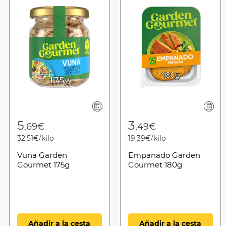
5
3
,69€
,49€
32,51€/kilo
19,39€/kilo
Vuna Garden
Empanado Garden
Gourmet 175g
Gourmet 180g
Añadir a la cesta
Añadir a la cesta