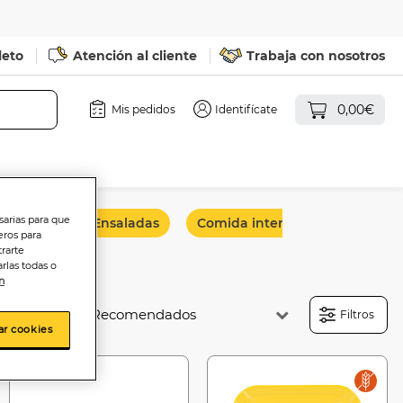
leto
Atención al cliente
Trabaja con nosotros
0,00€
Mis pedidos
Identifícate
sarias para que
 y wraps
Ensaladas
Comida internacional
eros para
trarte
rlas todas o
n
Ordenar:
Filtros
ar cookies