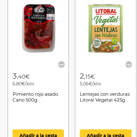
3
2
,40€
,15€
6,80€/kilo
5,06€/kilo
Pimiento rojo asado
Lentejas con verduras
Cano 500g
Litoral Vegetal 425g
Añadir a la cesta
Añadir a la cesta