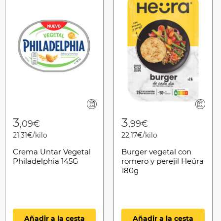
3
3
,09€
,99€
21,31€/kilo
22,17€/kilo
Crema Untar Vegetal
Burger vegetal con
Philadelphia 145G
romero y perejil Heüra
180g
Añadir a la cesta
Añadir a la cesta