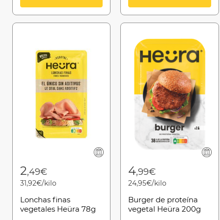
2
4
,49€
,99€
31,92€/kilo
24,95€/kilo
Lonchas finas
Burger de proteína
vegetales Heüra 78g
vegetal Heüra 200g