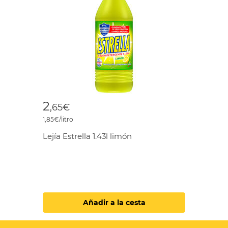
2
,65€
1,85€/litro
Lejía Estrella 1.43l limón
Añadir a la cesta