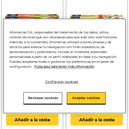
Ahorramas S.A., responsable del tratamiento de tus datos, utiliza
cookies técnicas que son necesarias para que este sitio web funcione.
Además, si lo consientes, Ahorramas utilizará cookies propias y de
terceros para analizar tu navegación con fines estadísticos, de
personalización y publicitarios, incluido el mostrarte publicidad
personalizada a partir de un perfil elaborado en base a tu navegación.
2
2
Puedes aceptarlas todas o gestionar tus preferencias en el panel de
,49€
,79€
configuración.
Pulsa aquí para tener más información
0,08€/metro
0,35€/metro
Film transparente Albal
Papel de horno Albal 8m
Configurar cookies
30m con sistema corte
fácil
Rechazar cookies
Aceptar cookies
Añadir a la cesta
Añadir a la cesta