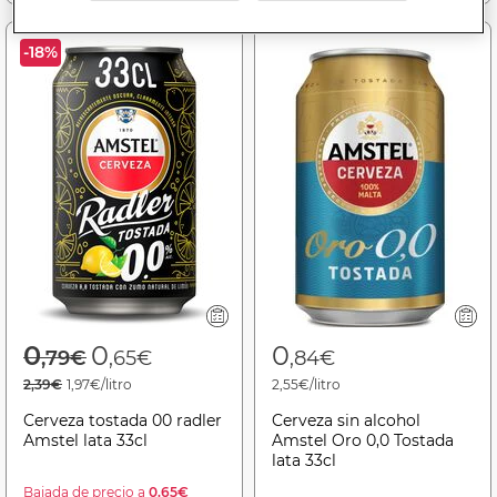
-18%
Price reduced from
to
0
0
0
,79€
,65€
,84€
2,39€
1,97€/litro
2,55€/litro
Cerveza tostada 00 radler
Cerveza sin alcohol
Amstel lata 33cl
Amstel Oro 0,0 Tostada
lata 33cl
Bajada de precio a
0.65€