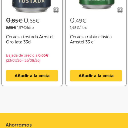
Price reduced from
to
0
0
0
,85€
,65€
,49€
2,58€
1,97€/litro
1,48€/litro
Cerveza tostada Amstel
Cerveza rubia clásica
Oro lata 33cl
Amstel 33 cl
Bajada de precio a
0.65€
(23/07/26 - 26/08/26)
Añadir a la cesta
Añadir a la cesta
Ahorramas