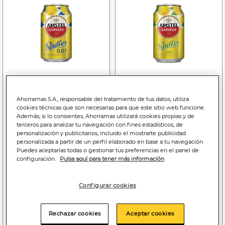
Ahorramas S.A., responsable del tratamiento de tus datos, utiliza
Price reduced from
to
Price reduced f
to
cookies técnicas que son necesarias para que este sitio web funcione.
0
0
0
0
,79€
,65€
,79€
,65€
Además, si lo consientes, Ahorramas utilizará cookies propias y de
2,39€
1,97€/litro
2,39€
1,97€/litro
terceros para analizar tu navegación con fines estadísticos, de
personalización y publicitarios, incluido el mostrarte publicidad
Cerveza sin alcohol con
Cerveza con limón
personalizada a partir de un perfil elaborado en base a tu navegación.
limón Amstel Radler 0,0%
Amstel Radler lata 33cl
Puedes aceptarlas todas o gestionar tus preferencias en el panel de
lata 33cl
configuración.
Pulsa aquí para tener más información
Bajada de precio a
0.65€
Bajada de precio a
0.65€
(03/08/26 - 16/08/26)
(23/07/26 - 26/08/26)
Configurar cookies
Añadir a la cesta
Añadir a la cesta
Rechazar cookies
Aceptar cookies