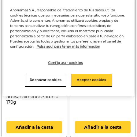
Ahorramas S.A., responsable del tratamiento de tus datos, utiliza
cookies técnicas que son necesarias para que este sitio web funcione.
Además, si lo consientes, Ahorramas utilizará cookies propias y de
terceros para analizar tu navegación con fines estadísticos, de
personalización y publicitarios, incluido el mostrarte publicidad
personalizada a partir de un perfil elaborado en base a tu navegación.
Puedes aceptarlas todas o gestionar tus preferencias en el panel de
configuración.
Pulsa aquí para tener más información
Configurar cookies
2
3
,59€
,59€
15,24€/kg.peso esc
10,26€/kg.peso esc
Rechazar cookies
Aceptar cookies
Corazón de Berenjena de
Berenjena almagro
Almagro elaborada
aliñada Antonio 350g
artesanalmente Antonio
170g
Añadir a la cesta
Añadir a la cesta