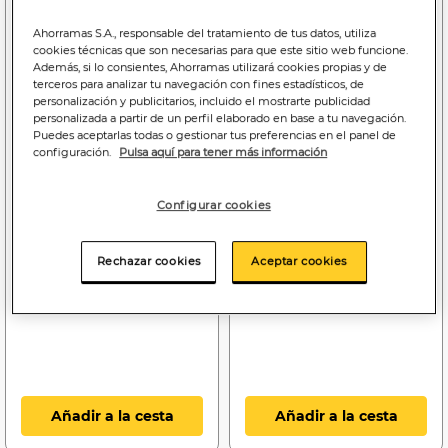
Ahorramas S.A., responsable del tratamiento de tus datos, utiliza
cookies técnicas que son necesarias para que este sitio web funcione.
Además, si lo consientes, Ahorramas utilizará cookies propias y de
terceros para analizar tu navegación con fines estadísticos, de
personalización y publicitarios, incluido el mostrarte publicidad
personalizada a partir de un perfil elaborado en base a tu navegación.
Puedes aceptarlas todas o gestionar tus preferencias en el panel de
configuración.
Pulsa aquí para tener más información
Configurar cookies
0
0
,64€
,52€
0,43€/litro
1,58€/litro
Rechazar cookies
Aceptar cookies
Agua mineral natural
Agua Aquarel botella
Nestlé Aquarel botella 1,5 l
sport de 33cl Nestlé
Añadir a la cesta
Añadir a la cesta