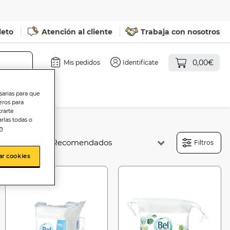
leto
Atención al cliente
Trabaja con nosotros
0,00€
Mis pedidos
Identifícate
sarias para que
eros para
trarte
rlas todas o
n
Ordenar:
Filtros
ar cookies