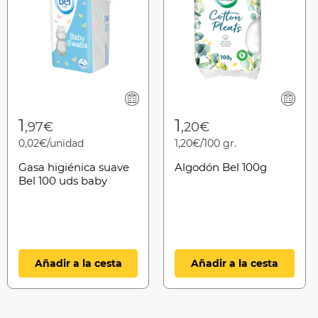
1
1
,97€
,20€
0,02€/unidad
1,20€/100 gr.
Gasa higiénica suave
Algodón Bel 100g
Bel 100 uds baby
Añadir a la cesta
Añadir a la cesta