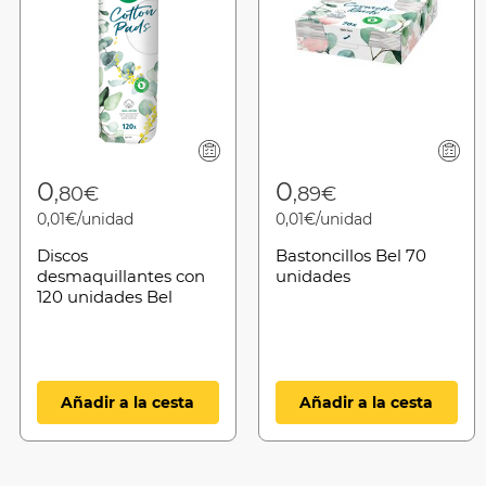
0
0
,80€
,89€
0,01€/unidad
0,01€/unidad
Discos
Bastoncillos Bel 70
desmaquillantes con
unidades
120 unidades Bel
Añadir a la cesta
Añadir a la cesta