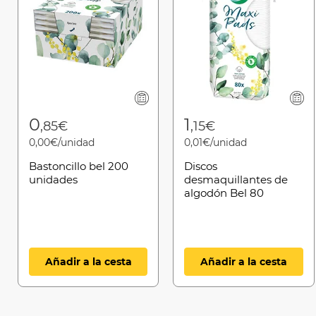
0
1
,85€
,15€
0,00€/unidad
0,01€/unidad
Bastoncillo bel 200
Discos
unidades
desmaquillantes de
algodón Bel 80
unidades maxi
Añadir a la cesta
Añadir a la cesta