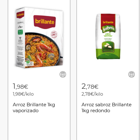
1
2
,98€
,78€
1,98€/kilo
2,78€/kilo
Arroz Brillante 1kg
Arroz sabroz Brillante
vaporizado
1kg redondo