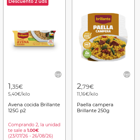
Descuento 2 uds
1
2
,35€
,79€
5,40€/kilo
11,16€/kilo
Avena cocida Brillante
Paella campera
125G p2
Brillante 250g
Comprando 2, la unidad
te sale a
1.00€
(23/07/26 - 26/08/26)