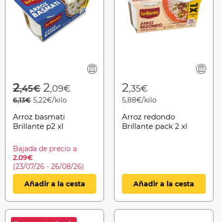
Price reduced from
to
2
2
2
,45€
,09€
,35€
6,13€
5,22€/kilo
5,88€/kilo
Arroz basmati
Arroz redondo
Brillante p2 xl
Brillante pack 2 xl
Bajada de precio a
2.09€
(23/07/26 - 26/08/26)
Añadir a la cesta
Añadir a la cesta