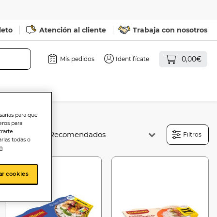
leto
Atención al cliente
Trabaja con nosotros
0,00€
Mis pedidos
Identifícate
sarias para que
eros para
trarte
Ordenar:
Filtros
rlas todas o
n
-15%
ar cookies