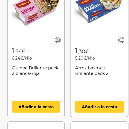
1
1
,56€
,30€
6,24€/kilo
5,20€/kilo
Quinoa Brillante pack
Arroz basmati
2 blanca-roja
Brillante pack 2
Añadir a la cesta
Añadir a la cesta