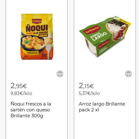
2
2
,95€
,15€
9,83€/kilo
5,37€/kilo
Ñoqui frescos a la
Arroz largo Brillante
sartén con queso
pack 2 xl
Brillante 300g