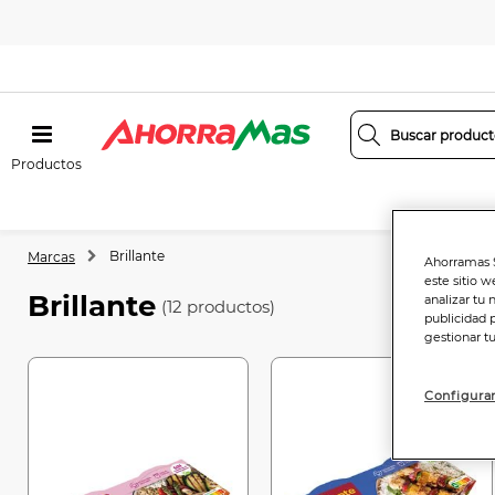
Productos
Brillante
Marcas
Ahorramas S
este sitio w
Brillante
analizar tu 
(12 productos)
publicidad 
gestionar t
Configurar