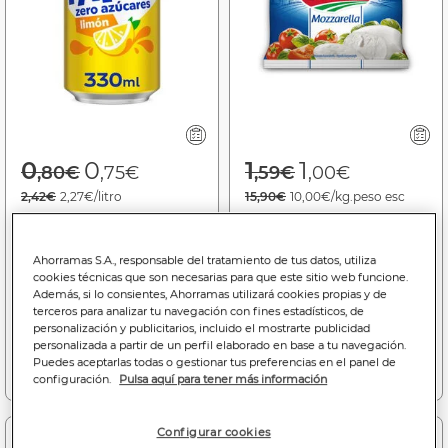
Price reduced from
to
Price reduced f
to
0
0
1
1
,80€
,75€
,59€
,00€
2,42€
2,27€/litro
15,90€
10,00€/kg.peso esc
Refresco limón Fanta lata
Queso mozzarella Galbani
33cl zero azúcares
100 gr
Ahorramas S.A., responsable del tratamiento de tus datos, utiliza
cookies técnicas que son necesarias para que este sitio web funcione.
Bajada de precio a
0.75€
Bajada de precio a
1.00€
Además, si lo consientes, Ahorramas utilizará cookies propias y de
(06/08/26 - 16/08/26)
(13/06/26 - 31/08/26)
terceros para analizar tu navegación con fines estadísticos, de
personalización y publicitarios, incluido el mostrarte publicidad
personalizada a partir de un perfil elaborado en base a tu navegación.
Puedes aceptarlas todas o gestionar tus preferencias en el panel de
Añadir a la cesta
Añadir a la cesta
configuración.
Pulsa aquí para tener más información
Configurar cookies
-7%
Dto. 2 uds