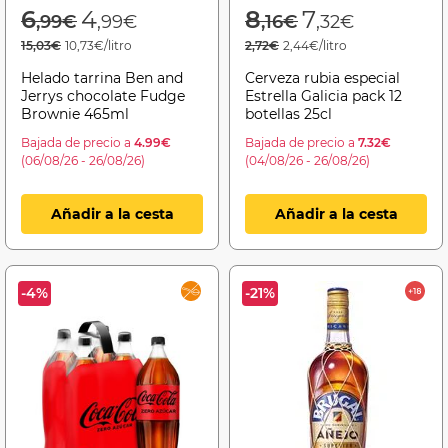
Price reduced from
to
Price reduced f
to
6
4
8
7
,99€
,99€
,16€
,32€
15,03€
10,73€/litro
2,72€
2,44€/litro
Helado tarrina Ben and
Cerveza rubia especial
Jerrys chocolate Fudge
Estrella Galicia pack 12
Brownie 465ml
botellas 25cl
Bajada de precio a
4.99€
Bajada de precio a
7.32€
(06/08/26 - 26/08/26)
(04/08/26 - 26/08/26)
Añadir a la cesta
Añadir a la cesta
-4%
-21%