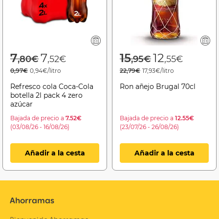
Price reduced from
to
Price reduced f
to
7
7
15
12
,80€
,52€
,95€
,55€
0,97€
0,94€/litro
22,79€
17,93€/litro
Refresco cola Coca-Cola
Ron añejo Brugal 70cl
botella 2l pack 4 zero
azúcar
Bajada de precio a
7.52€
Bajada de precio a
12.55€
(03/08/26 - 16/08/26)
(23/07/26 - 26/08/26)
Añadir a la cesta
Añadir a la cesta
Ahorramas