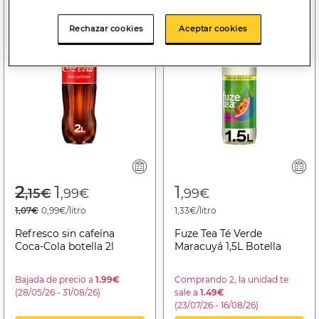
Rechazar cookies
Aceptar cookies
Price reduced from
to
2
1
1
,15€
,99€
,99€
1,07€
0,99€/litro
1,33€/litro
Refresco sin cafeína
Fuze Tea Té Verde
Coca-Cola botella 2l
Maracuyá 1,5L Botella
Bajada de precio a
1.99€
Comprando 2, la unidad te
(28/05/26 - 31/08/26)
sale a
1.49€
(23/07/26 - 16/08/26)