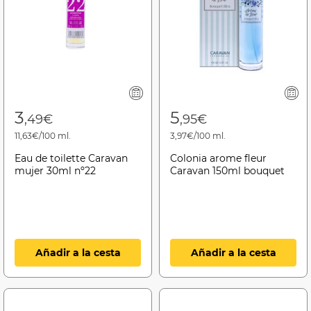
3
5
,49€
,95€
11,63€/100 ml.
3,97€/100 ml.
Eau de toilette Caravan
Colonia arome fleur
mujer 30ml nº22
Caravan 150ml bouquet
Añadir a la cesta
Añadir a la cesta