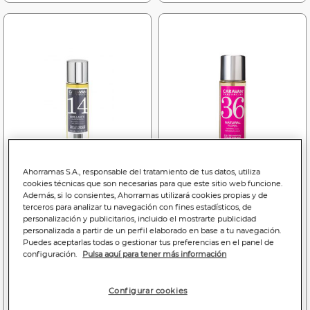
Ahorramas S.A., responsable del tratamiento de tus datos, utiliza
cookies técnicas que son necesarias para que este sitio web funcione.
Además, si lo consientes, Ahorramas utilizará cookies propias y de
terceros para analizar tu navegación con fines estadísticos, de
10
10
personalización y publicitarios, incluido el mostrarte publicidad
,95€
,95€
personalizada a partir de un perfil elaborado en base a tu navegación.
7,30€/100 ml.
7,30€/100 ml.
Puedes aceptarlas todas o gestionar tus preferencias en el panel de
configuración.
Pulsa aquí para tener más información
Eau de toilette Caravan
Eau de toilette Caravan
hombre 150ml nº14
mujer 150ml nº36
Configurar cookies