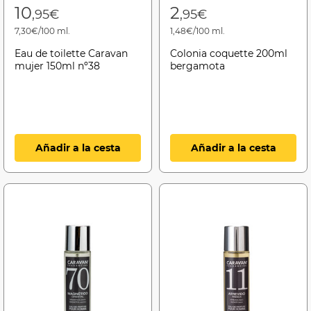
10
2
,95€
,95€
7,30€/100 ml.
1,48€/100 ml.
Eau de toilette Caravan
Colonia coquette 200ml
mujer 150ml nº38
bergamota
Añadir a la cesta
Añadir a la cesta