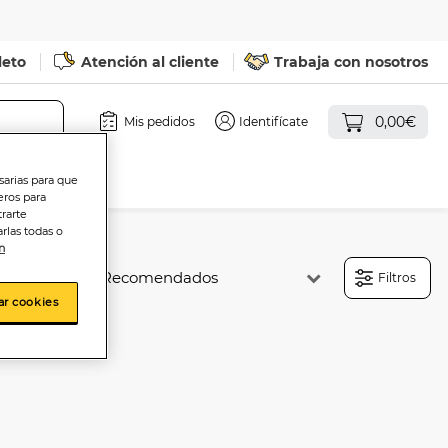
leto
Atención al cliente
Trabaja con nosotros
0,00€
Mis pedidos
Identifícate
sarias para que
eros para
trarte
rlas todas o
n
Ordenar:
Filtros
ar cookies