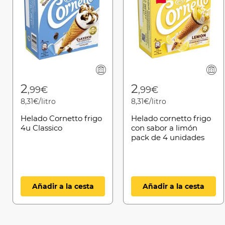
2
2
,99€
,99€
8,31€/litro
8,31€/litro
Helado Cornetto frigo
Helado cornetto frigo
4u Classico
con sabor a limón
pack de 4 unidades
Añadir a la cesta
Añadir a la cesta