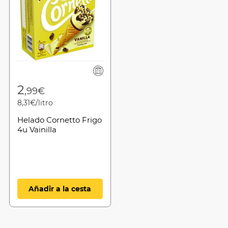
2
,99€
8,31€/litro
Helado Cornetto Frigo
4u Vainilla
Añadir a la cesta