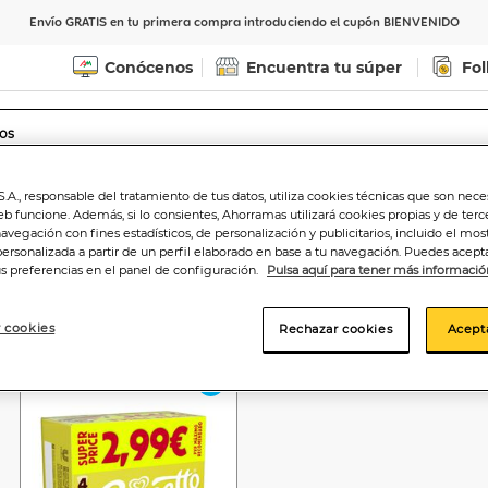
Envío GRATIS en tu primera compra introduciendo el cupón BIENVENIDO
Conócenos
Encuentra tu súper
Fol
Indicar CP
Ver horarios de entrega
.A., responsable del tratamiento de tus datos, utiliza cookies técnicas que son nece
eb funcione. Además, si lo consientes, Ahorramas utilizará cookies propias y de terc
navegación con fines estadísticos, de personalización y publicitarios, incluido el mos
personalizada a partir de un perfil elaborado en base a tu navegación. Puedes acepta
us preferencias en el panel de configuración.
Pulsa aquí para tener más informació
 cookies
Rechazar cookies
Acept