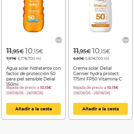
Price reduced from
to
Price reduced f
to
11
10
11
10
,95€
,15€
,95€
,15€
7,97€
6,77€/100 ml.
6,83€
5,80€/100 ml.
Agua solar hidratante con
Crema solar Delial
factor de protección 50
Garnier hydra protect
para piel sensible Delial
175ml FP50 Vitamina C
150ml
Bajada de precio a
10.15€
Bajada de precio a
10.15€
(06/08/26 - 26/08/26)
(06/08/26 - 26/08/26)
Añadir a la cesta
Añadir a la cesta