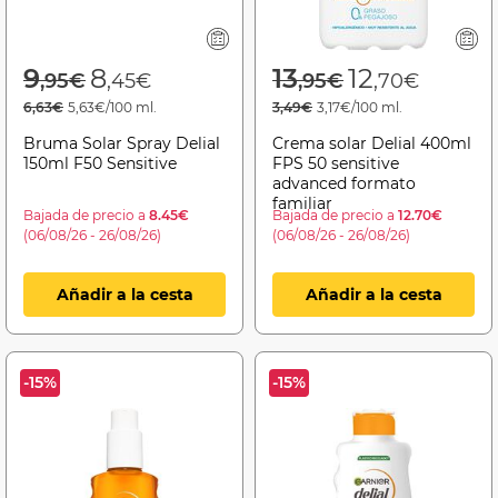
Price reduced from
to
Price reduced f
to
9
8
13
12
,95€
,45€
,95€
,70€
6,63€
5,63€/100 ml.
3,49€
3,17€/100 ml.
Bruma Solar Spray Delial
Crema solar Delial 400ml
150ml F50 Sensitive
FPS 50 sensitive
advanced formato
familiar
Bajada de precio a
8.45€
Bajada de precio a
12.70€
(06/08/26 - 26/08/26)
(06/08/26 - 26/08/26)
Añadir a la cesta
Añadir a la cesta
-15%
-15%