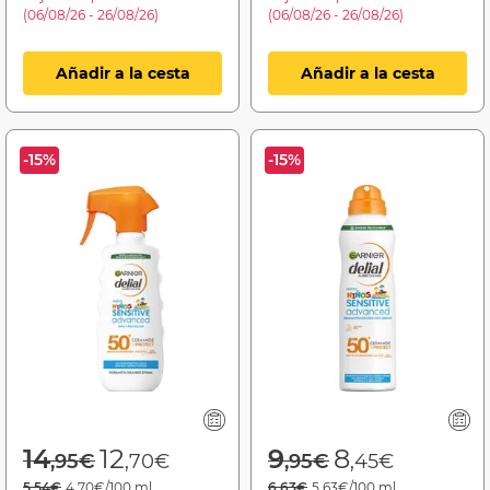
(06/08/26 - 26/08/26)
(06/08/26 - 26/08/26)
Añadir a la cesta
Añadir a la cesta
-15%
-15%
Price reduced from
to
Price reduced f
to
14
12
9
8
,95€
,70€
,95€
,45€
5,54€
4,70€/100 ml.
6,63€
5,63€/100 ml.