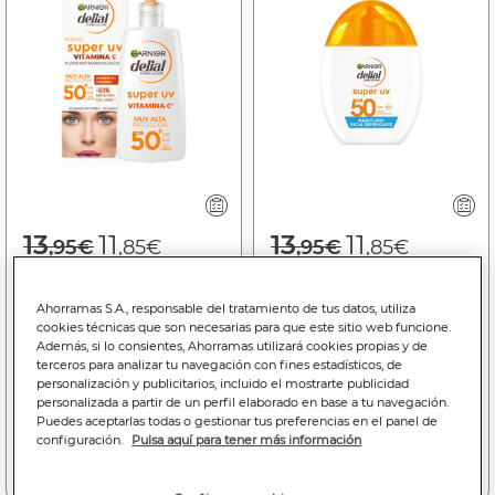
Price reduced from
to
Price reduced f
to
13
11
13
11
,95€
,85€
,95€
,85€
34,87€
29,62€/100 ml.
34,87€
29,62€/100 ml.
Crema solar facial Delial
Agua Fluido Facial
Ahorramas S.A., responsable del tratamiento de tus datos, utiliza
cookies técnicas que son necesarias para que este sitio web funcione.
40 ml FPP50 Super UV
Garnier Delial Super UV
Además, si lo consientes, Ahorramas utilizará cookies propias y de
Vitamina C
FPS50 Invisible 40ml
terceros para analizar tu navegación con fines estadísticos, de
Bajada de precio a
11.85€
Bajada de precio a
11.85€
personalización y publicitarios, incluido el mostrarte publicidad
(06/08/26 - 26/08/26)
(06/08/26 - 26/08/26)
personalizada a partir de un perfil elaborado en base a tu navegación.
Puedes aceptarlas todas o gestionar tus preferencias en el panel de
configuración.
Pulsa aquí para tener más información
Añadir a la cesta
Añadir a la cesta