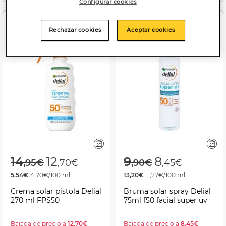
Configurar cookies
-15%
-15%
Rechazar cookies
Aceptar cookies
Price reduced from
to
Price reduced f
to
14
12
9
8
,95€
,70€
,90€
,45€
5,54€
4,70€/100 ml.
13,20€
11,27€/100 ml.
Crema solar pistola Delial
Bruma solar spray Delial
270 ml FPS50
75ml f50 facial super uv
Bajada de precio a
12.70€
Bajada de precio a
8.45€