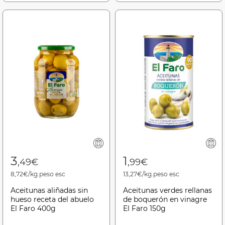
3
1
,49€
,99€
8,72€/kg.peso esc
13,27€/kg.peso esc
Aceitunas aliñadas sin
Aceitunas verdes rellanas
hueso receta del abuelo
de boquerón en vinagre
El Faro 400g
El Faro 150g