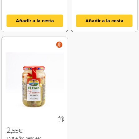
Añadir a la cesta
Añadir a la cesta
2
,55€
17,00€/kg.peso esc