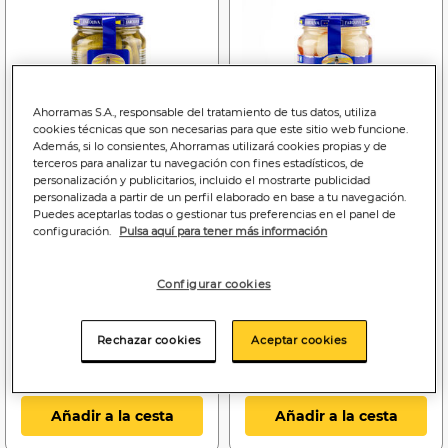
Ahorramas S.A., responsable del tratamiento de tus datos, utiliza
cookies técnicas que son necesarias para que este sitio web funcione.
Además, si lo consientes, Ahorramas utilizará cookies propias y de
terceros para analizar tu navegación con fines estadísticos, de
personalización y publicitarios, incluido el mostrarte publicidad
personalizada a partir de un perfil elaborado en base a tu navegación.
2
2
Puedes aceptarlas todas o gestionar tus preferencias en el panel de
,25€
,55€
configuración.
Pulsa aquí para tener más información
11,25€/kg.peso esc
17,00€/kg.peso esc
Pepinillos El Faro tarro de
Banderillas dulces en
Configurar cookies
cristal 200g en vinagre
vinagre s/gluten El Faro
150g
Rechazar cookies
Aceptar cookies
Añadir a la cesta
Añadir a la cesta