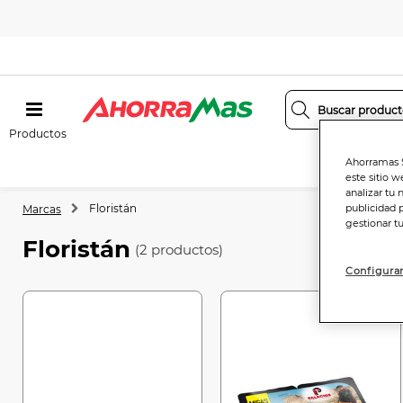
Productos
Ahorramas S
este sitio w
analizar tu 
Floristán
publicidad 
Marcas
gestionar t
Floristán
(2 productos)
Configurar