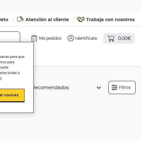
leto
Atención al cliente
Trabaja con nosotros
0,00€
Mis pedidos
Identifícate
sarias para que
eros para
trarte
rlas todas o
n
Ordenar:
Filtros
ar cookies