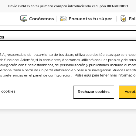
Envío GRATIS en tu primera compra introduciendo el cupón BIENVENIDO
Conócenos
Encuentra tu súper
Fol
Indicar CP
Ver horarios de entrega
.A., responsable del tratamiento de tus datos, utiliza cookies técnicas que son nece
eb funcione. Además, si lo consientes, Ahorramas utilizará cookies propias y de terc
navegación con fines estadísticos, de personalización y publicitarios, incluido el mos
personalizada a partir de un perfil elaborado en base a tu navegación. Puedes acepta
us preferencias en el panel de configuración.
Pulsa aquí para tener más informació
 cookies
Rechazar cookies
Acept