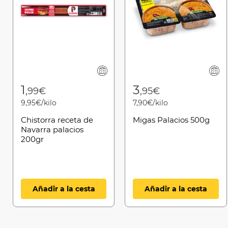
1
3
,99€
,95€
9,95€/kilo
7,90€/kilo
Chistorra receta de
Migas Palacios 500g
Navarra palacios
200gr
Añadir a la cesta
Añadir a la cesta