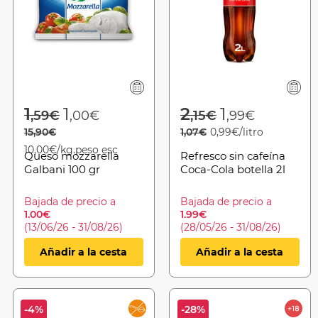
from
Price reduced from
to
Price reduced 
to
1
1
2
1
,59€
,00€
,15€
,99€
15,90€
1,07€
0,99€/litro
10,00€/kg.peso esc
Queso mozzarella
Refresco sin cafeína
Galbani 100 gr
Coca-Cola botella 2l
Bajada de precio a
Bajada de precio a
1.00€
1.99€
(13/06/26 - 31/08/26)
(28/05/26 - 31/08/26)
Añadir a la cesta
Añadir a la cesta
-4%
-28%