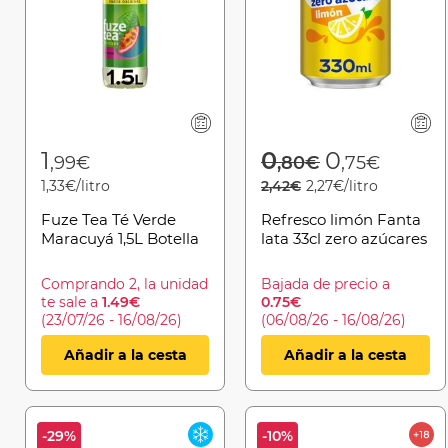
Price reduced 
to
1
0
0
,99€
,80€
,75€
1,33€/litro
2,42€
2,27€/litro
Fuze Tea Té Verde
Refresco limón Fanta
Maracuyá 1,5L Botella
lata 33cl zero azúcares
Comprando 2, la unidad
Bajada de precio a
te sale a
1.49€
0.75€
(23/07/26 - 16/08/26)
(06/08/26 - 16/08/26)
Añadir a la cesta
Añadir a la cesta
-29%
-10%