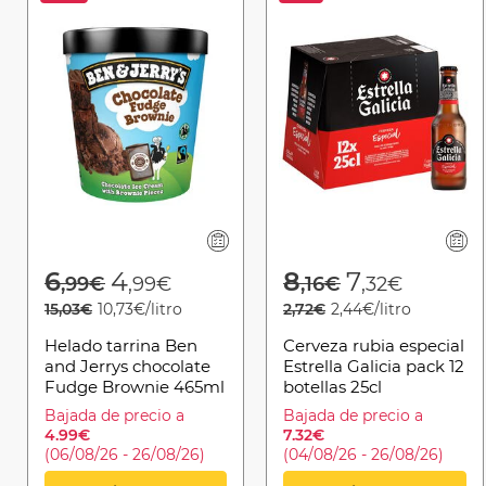
Price reduced from
to
Price reduced 
to
6
4
8
7
,99€
,99€
,16€
,32€
15,03€
10,73€/litro
2,72€
2,44€/litro
Helado tarrina Ben
Cerveza rubia especial
and Jerrys chocolate
Estrella Galicia pack 12
Fudge Brownie 465ml
botellas 25cl
Bajada de precio a
Bajada de precio a
4.99€
7.32€
(06/08/26 - 26/08/26)
(04/08/26 - 26/08/26)