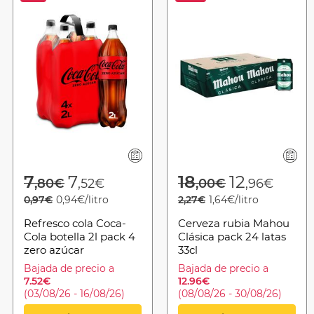
from
Price reduced from
to
Price reduced 
to
7
7
18
12
,80€
,52€
,00€
,96€
0,97€
0,94€/litro
2,27€
1,64€/litro
Refresco cola Coca-
Cerveza rubia Mahou
Cola botella 2l pack 4
Clásica pack 24 latas
zero azúcar
33cl
Bajada de precio a
Bajada de precio a
7.52€
12.96€
(03/08/26 - 16/08/26)
(08/08/26 - 30/08/26)