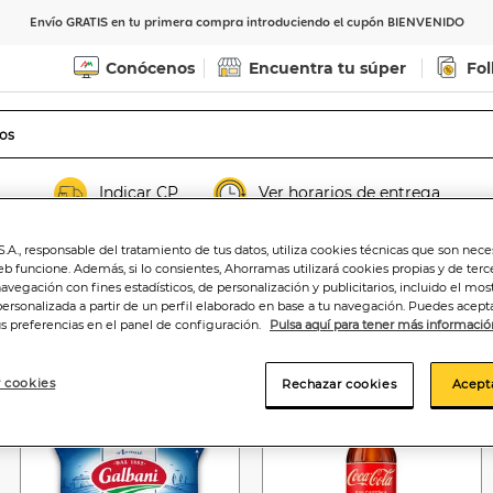
Envío GRATIS en tu primera compra introduciendo el cupón BIENVENIDO
Conócenos
Encuentra tu súper
Fol
Indicar CP
Ver horarios de entrega
.A., responsable del tratamiento de tus datos, utiliza cookies técnicas que son nece
eb funcione. Además, si lo consientes, Ahorramas utilizará cookies propias y de terc
navegación con fines estadísticos, de personalización y publicitarios, incluido el mos
personalizada a partir de un perfil elaborado en base a tu navegación. Puedes acepta
us preferencias en el panel de configuración.
Pulsa aquí para tener más informació
-37%
-7%
 cookies
Rechazar cookies
Acept