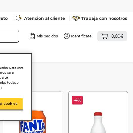
leto
Atención al cliente
Trabaja con nosotros
0,00€
Mis pedidos
Identifícate
sarias para que
eros para
trarte
rlas todas o
n
-6%
-4%
ar cookies