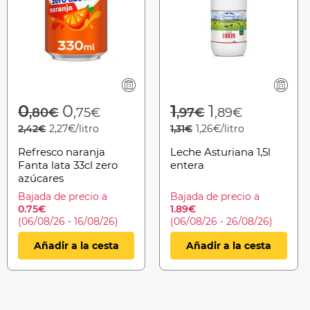
from
Price reduced from
to
Price reduced f
to
0
0
1
1
,80€
,75€
,97€
,89€
2,42€
2,27€/litro
1,31€
1,26€/litro
Refresco naranja
Leche Asturiana 1,5l
Fanta lata 33cl zero
entera
azúcares
Bajada de precio a
Bajada de precio a
0.75€
1.89€
(06/08/26 - 16/08/26)
(06/08/26 - 26/08/26)
Añadir a la cesta
Añadir a la cesta