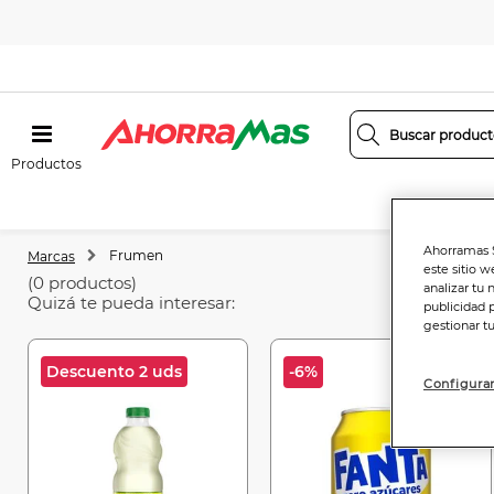
Productos
Ahorramas S
Frumen
Marcas
este sitio w
(0 productos)
analizar tu 
Quizá te pueda interesar:
publicidad 
gestionar t
Descuento 2 uds
-6%
Configurar