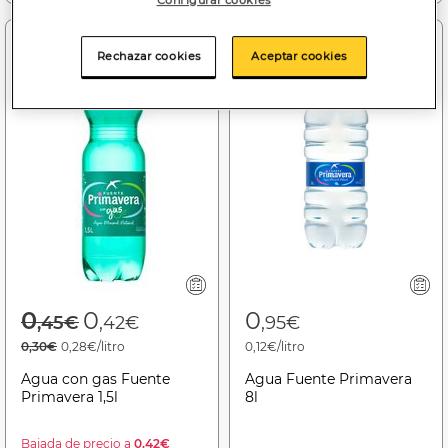
Configurar cookies
-7%
Rechazar cookies
Aceptar cookies
Price reduced from
to
0
0
0
,45€
,42€
,95€
0,30€
0,28€/litro
0,12€/litro
Agua con gas Fuente
Agua Fuente Primavera
Primavera 1,5l
8l
Bajada de precio a
0.42€