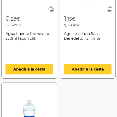
0
1
,28€
,15€
0,85€/litro
0,77€/litro
Agua Fuente Primavera
Agua essenzia San
330ml tapon clik
Benedetto 1,5l limón
Añadir a la cesta
Añadir a la cesta