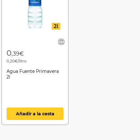
0
,39€
0,20€/litro
Agua Fuente Primavera
2l
Añadir a la cesta