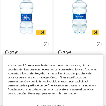
0
0
,27€
,70€
0,18€/litro
0,14€/litro
Ahorramas S.A., responsable del tratamiento de tus datos, utiliza
Agua Fuente Primavera
Agua Fuente Primavera
cookies técnicas que son necesarias para que este sitio web funcione.
1,5l
5l
Además, si lo consientes, Ahorramas utilizará cookies propias y de
terceros para analizar tu navegación con fines estadísticos, de
personalización y publicitarios, incluido el mostrarte publicidad
personalizada a partir de un perfil elaborado en base a tu navegación.
Puedes aceptarlas todas o gestionar tus preferencias en el panel de
configuración.
Pulsa aquí para tener más información
Añadir a la cesta
Añadir a la cesta