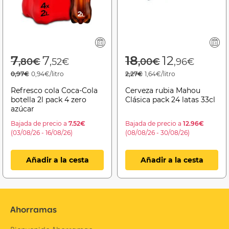
Price reduced from
to
Price reduced f
to
7
7
18
12
,80€
,52€
,00€
,96€
0,97€
0,94€/litro
2,27€
1,64€/litro
Refresco cola Coca-Cola
Cerveza rubia Mahou
botella 2l pack 4 zero
Clásica pack 24 latas 33cl
azúcar
Bajada de precio a
7.52€
Bajada de precio a
12.96€
(03/08/26 - 16/08/26)
(08/08/26 - 30/08/26)
Añadir a la cesta
Añadir a la cesta
Ahorramas