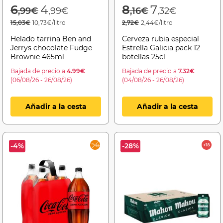
Price reduced from
to
Price reduced f
to
6
4
8
7
,99€
,99€
,16€
,32€
15,03€
10,73€/litro
2,72€
2,44€/litro
Helado tarrina Ben and
Cerveza rubia especial
Jerrys chocolate Fudge
Estrella Galicia pack 12
Brownie 465ml
botellas 25cl
Bajada de precio a
4.99€
Bajada de precio a
7.32€
(06/08/26 - 26/08/26)
(04/08/26 - 26/08/26)
Añadir a la cesta
Añadir a la cesta
-4%
-28%