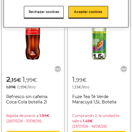
Rechazar cookies
Aceptar cookies
Price reduced from
to
2
1
1
,15€
,99€
,99€
1,07€
0,99€/litro
1,33€/litro
Refresco sin cafeína
Fuze Tea Té Verde
Coca-Cola botella 2l
Maracuyá 1,5L Botella
Bajada de precio a
1.99€
Comprando 2, la unidad te
(28/05/26 - 31/08/26)
sale a
1.49€
(23/07/26 - 16/08/26)