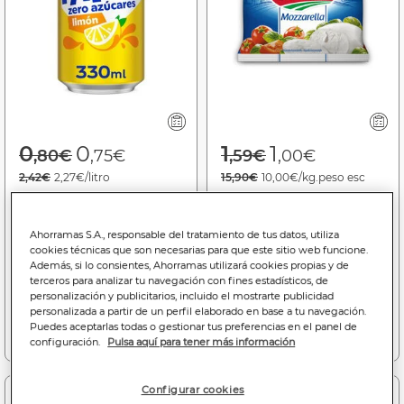
Price reduced from
to
Price reduced f
to
0
0
1
1
,80€
,75€
,59€
,00€
2,42€
2,27€/litro
15,90€
10,00€/kg.peso esc
Refresco limón Fanta lata
Queso mozzarella Galbani
33cl zero azúcares
100 gr
Ahorramas S.A., responsable del tratamiento de tus datos, utiliza
cookies técnicas que son necesarias para que este sitio web funcione.
Bajada de precio a
0.75€
Bajada de precio a
1.00€
Además, si lo consientes, Ahorramas utilizará cookies propias y de
(06/08/26 - 16/08/26)
(13/06/26 - 31/08/26)
terceros para analizar tu navegación con fines estadísticos, de
personalización y publicitarios, incluido el mostrarte publicidad
personalizada a partir de un perfil elaborado en base a tu navegación.
Puedes aceptarlas todas o gestionar tus preferencias en el panel de
Añadir a la cesta
Añadir a la cesta
configuración.
Pulsa aquí para tener más información
Configurar cookies
-7%
Dto. 2 uds