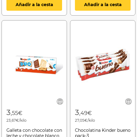
Añadir a la cesta
Añadir a la cesta
3
3
,55€
,49€
23,67€/kilo
27,05€/kilo
Galleta con chocolate con
Chocolatina Kinder bueno
leche y chocolate blanco
pack-3