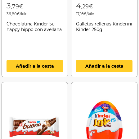
3
4
,79€
,29€
36,80€/kilo
17,16€/kilo
Chocolatina Kinder 5u
Galletas rellenas Kinderini
happy hippo con avellana
Kinder 250g
Añadir a la cesta
Añadir a la cesta