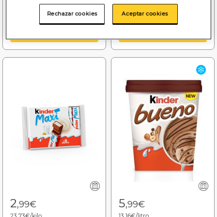
Rechazar cookies
Aceptar cookies
Añadir a la cesta
Añadir a la cesta
2
5
,99€
,99€
23,73€/kilo
13,16€/litro