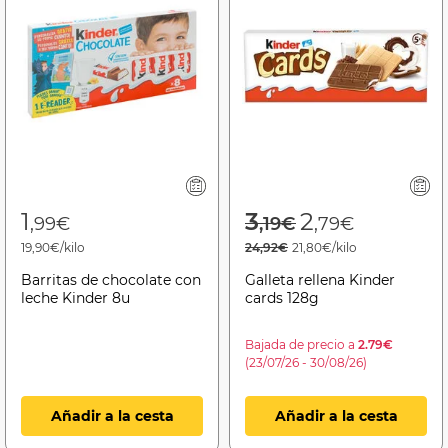
Price reduced f
to
1
3
2
,99€
,19€
,79€
19,90€/kilo
24,92€
21,80€/kilo
Barritas de chocolate con
Galleta rellena Kinder
leche Kinder 8u
cards 128g
Bajada de precio a
2.79€
(23/07/26 - 30/08/26)
Añadir a la cesta
Añadir a la cesta