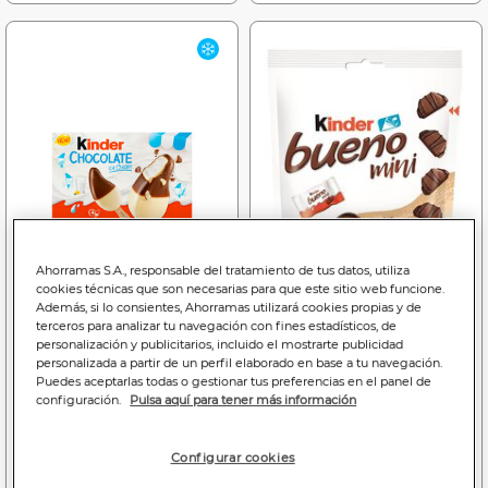
Ahorramas S.A., responsable del tratamiento de tus datos, utiliza
cookies técnicas que son necesarias para que este sitio web funcione.
Además, si lo consientes, Ahorramas utilizará cookies propias y de
terceros para analizar tu navegación con fines estadísticos, de
3
2
personalización y publicitarios, incluido el mostrarte publicidad
,99€
,99€
personalizada a partir de un perfil elaborado en base a tu navegación.
18,14€/litro
27,69€/kilo
Puedes aceptarlas todas o gestionar tus preferencias en el panel de
configuración.
Pulsa aquí para tener más información
Helado Kinder Chocolate
Chocolatina Kinder bueno
4 uds
20u mini
Configurar cookies