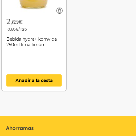
2
,65€
10,60€/litro
Bebida hydra+ komvida
250ml lima limón
Añadir a la cesta
Ahorramas