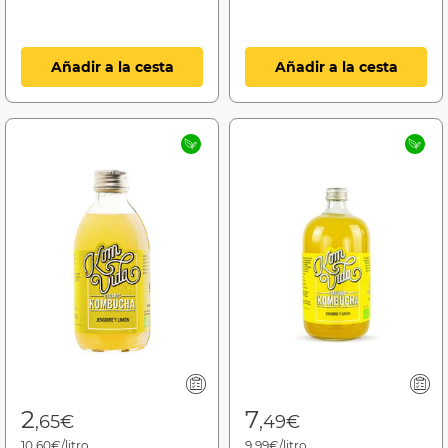
Añadir a la cesta
Añadir a la cesta
2
7
,65€
,49€
10,60€/litro
9,99€/litro