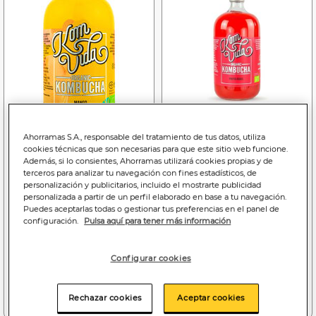
Ahorramas S.A., responsable del tratamiento de tus datos, utiliza
cookies técnicas que son necesarias para que este sitio web funcione.
2
7
,65€
,49€
Además, si lo consientes, Ahorramas utilizará cookies propias y de
terceros para analizar tu navegación con fines estadísticos, de
10,60€/litro
9,99€/litro
personalización y publicitarios, incluido el mostrarte publicidad
Kombucha de mango
Kombucha Komvida
personalizada a partir de un perfil elaborado en base a tu navegación.
Komvida 250ml
750ml frutos rojos
Puedes aceptarlas todas o gestionar tus preferencias en el panel de
configuración.
Pulsa aquí para tener más información
Configurar cookies
Añadir a la cesta
Añadir a la cesta
Rechazar cookies
Aceptar cookies