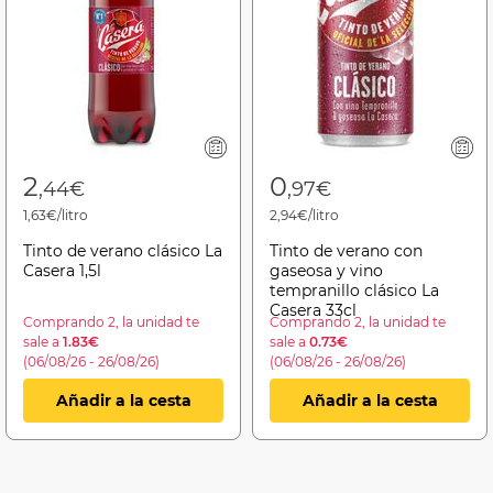
2
0
,44€
,97€
1,63€/litro
2,94€/litro
Tinto de verano clásico La
Tinto de verano con
Casera 1,5l
gaseosa y vino
tempranillo clásico La
Casera 33cl
Comprando 2, la unidad te
Comprando 2, la unidad te
sale a
1.83€
sale a
0.73€
(06/08/26 - 26/08/26)
(06/08/26 - 26/08/26)
Añadir a la cesta
Añadir a la cesta