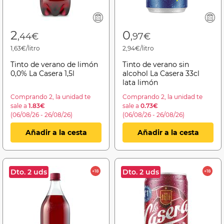
2
0
,44€
,97€
1,63€/litro
2,94€/litro
Tinto de verano de limón
Tinto de verano sin
0,0% La Casera 1,5l
alcohol La Casera 33cl
lata limón
Comprando 2, la unidad te
Comprando 2, la unidad te
sale a
1.83€
sale a
0.73€
(06/08/26 - 26/08/26)
(06/08/26 - 26/08/26)
Añadir a la cesta
Añadir a la cesta
Dto. 2 uds
Dto. 2 uds