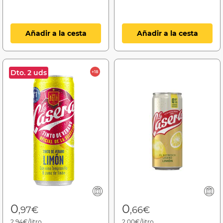
Añadir a la cesta
Añadir a la cesta
Dto. 2 uds
0
0
,97€
,66€
2,94€/litro
2,00€/litro