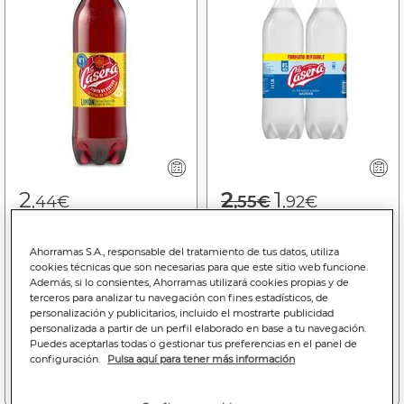
Price reduced f
to
2
2
1
,44€
,55€
,92€
1,63€/litro
0,85€
0,64€/litro
Tinto de verano La Casera
Gaseosa La Casera 1,5l
Ahorramas S.A., responsable del tratamiento de tus datos, utiliza
cookies técnicas que son necesarias para que este sitio web funcione.
1,5l limón
pack 2
Además, si lo consientes, Ahorramas utilizará cookies propias y de
terceros para analizar tu navegación con fines estadísticos, de
Comprando 2, la unidad te
Bajada de precio a
1.92€
personalización y publicitarios, incluido el mostrarte publicidad
sale a
1.83€
(31/07/26 - 30/08/26)
personalizada a partir de un perfil elaborado en base a tu navegación.
(06/08/26 - 26/08/26)
Puedes aceptarlas todas o gestionar tus preferencias en el panel de
configuración.
Pulsa aquí para tener más información
Añadir a la cesta
Añadir a la cesta