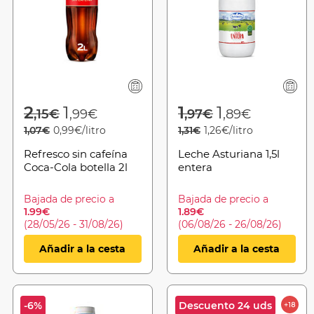
from
Price reduced from
to
Price reduced 
to
2
1
1
1
,15€
,99€
,97€
,89€
1,07€
0,99€/litro
1,31€
1,26€/litro
Refresco sin cafeína
Leche Asturiana 1,5l
Coca-Cola botella 2l
entera
Bajada de precio a
Bajada de precio a
1.99€
1.89€
(28/05/26 - 31/08/26)
(06/08/26 - 26/08/26)
Añadir a la cesta
Añadir a la cesta
-6%
Descuento 24 uds