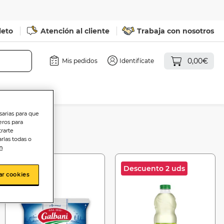
leto
Atención al cliente
Trabaja con nosotros
0,00€
Mis pedidos
Identifícate
sarias para que
eros para
trarte
rlas todas o
n
-37%
Descuento 2 uds
ar cookies