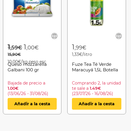
from
Price reduced from
to
1
1
1
,59€
,00€
,99€
15,90€
1,33€/litro
10,00€/kg.peso esc
Queso mozzarella
Fuze Tea Té Verde
Galbani 100 gr
Maracuyá 1,5L Botella
Bajada de precio a
Comprando 2, la unidad
1.00€
te sale a
1.49€
(13/06/26 - 31/08/26)
(23/07/26 - 16/08/26)
Añadir a la cesta
Añadir a la cesta