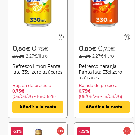
Price reduced from
to
Price reduced 
to
0
0
0
0
,80€
,75€
,80€
,75€
2,42€
2,27€/litro
2,42€
2,27€/litro
Refresco limón Fanta
Refresco naranja
lata 33cl zero azúcares
Fanta lata 33cl zero
azúcares
Bajada de precio a
Bajada de precio a
0.75€
0.75€
(06/08/26 - 16/08/26)
(06/08/26 - 16/08/26)
Añadir a la cesta
Añadir a la cesta
-21%
-25%