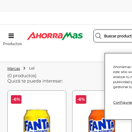
Productos
Ahorramas S
Lol
Marcas
este sitio w
(0 productos)
analizar tu 
Quizá te pueda interesar:
publicidad 
gestionar t
-6%
-6%
Configurar