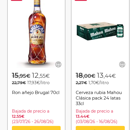
Price reduced from
to
Price reduced 
to
15
12
18
13
,95€
,55€
,00€
,44€
22,79€
17,93€/litro
2,27€
1,70€/litro
Ron añejo Brugal 70cl
Cerveza rubia Mahou
Clásica pack 24 latas
33cl
Bajada de precio a
Bajada de precio a
12.55€
13.44€
(23/07/26 - 26/08/26)
(03/08/26 - 16/08/26)