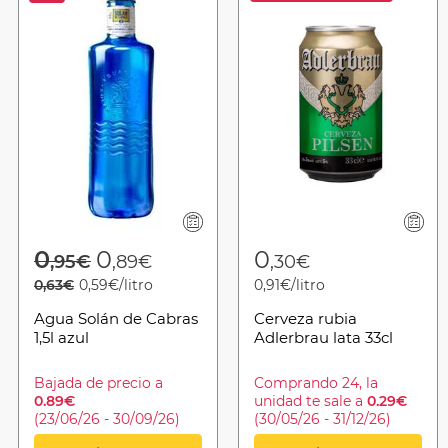
from
Price reduced from
to
0
0
0
,95€
,89€
,30€
0,63€
0,59€/litro
0,91€/litro
Agua Solán de Cabras
Cerveza rubia
1,5l azul
Adlerbrau lata 33cl
Bajada de precio a
Comprando 24, la
0.89€
unidad te sale a
0.29€
(23/06/26 - 30/09/26)
(30/05/26 - 31/12/26)