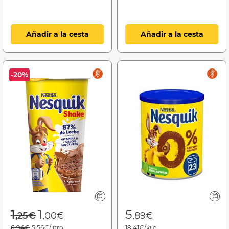
Añadir a la cesta
Añadir a la cesta
-20%
Price reduced from
to
1
1
5
,25€
,00€
,89€
6,94€
5,56€/litro
18,41€/kilo