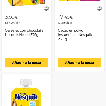
3
17
,99€
,45€
10,64€/kilo
6,46€/kilo
Cereales con chocolate
Cacao en polvo
Nesquik Nestlé 375g
instantáneo Nesquik
2.7Kg
Añadir a la cesta
Añadir a la cesta