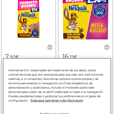
7
16
,50€
,15€
7,50€/kilo
6,46€/kilo
Ahorramas S.A., responsable del tratamiento de tus datos, utiliza
Cacao en polvo
Cacao en polvo Nesquik
cookies técnicas que son necesarias para que este sitio web funcione.
instantáneo Nesquik 1kg
2,50kg
Además, si lo consientes, Ahorramas utilizará cookies propias y de
terceros para analizar tu navegación con fines estadísticos, de
personalización y publicitarios, incluido el mostrarte publicidad
personalizada a partir de un perfil elaborado en base a tu navegación.
Puedes aceptarlas todas o gestionar tus preferencias en el panel de
configuración.
Pulsa aquí para tener más información
Añadir a la cesta
Añadir a la cesta