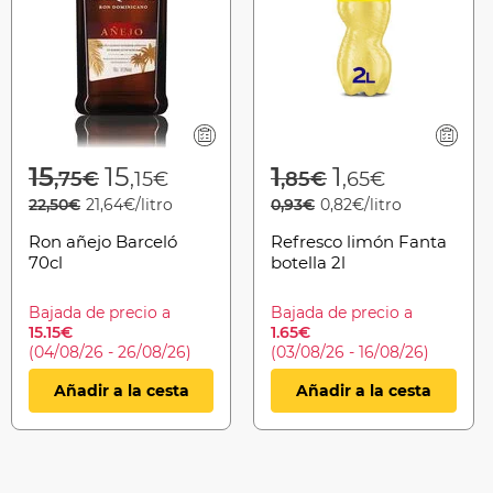
Price reduced from
to
Price reduced f
to
15
15
1
1
,75€
,15€
,85€
,65€
22,50€
21,64€/litro
0,93€
0,82€/litro
Ron añejo Barceló
Refresco limón Fanta
70cl
botella 2l
Bajada de precio a
Bajada de precio a
15.15€
1.65€
(04/08/26 - 26/08/26)
(03/08/26 - 16/08/26)
Añadir a la cesta
Añadir a la cesta