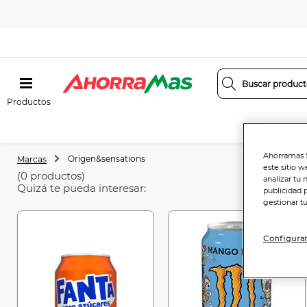
Productos
Ahorramas S
Origen&sensations
Marcas
este sitio w
(0 productos)
analizar tu 
Quizá te pueda interesar:
publicidad 
gestionar t
Configurar