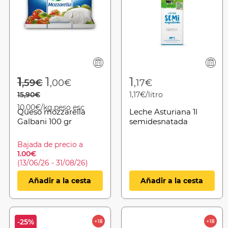
Price reduced from
to
1
1
1
,59€
,00€
,17€
15,90€
1,17€/litro
10,00€/kg.peso esc
Queso mozzarella
Leche Asturiana 1l
Galbani 100 gr
semidesnatada
Bajada de precio a
1.00€
(13/06/26 - 31/08/26)
Añadir a la cesta
Añadir a la cesta
-25%