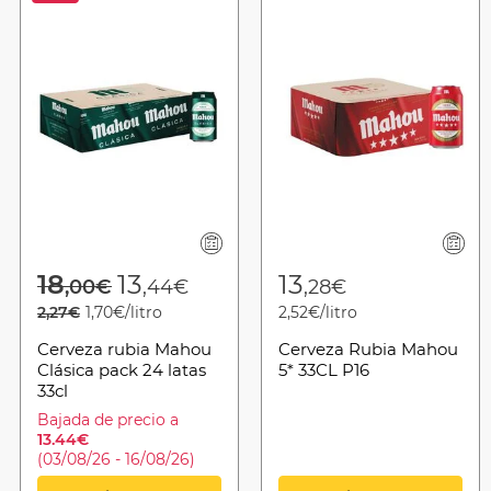
from
Price reduced from
to
18
13
13
,00€
,44€
,28€
2,27€
1,70€/litro
2,52€/litro
Cerveza rubia Mahou
Cerveza Rubia Mahou
Clásica pack 24 latas
5* 33CL P16
33cl
Bajada de precio a
13.44€
(03/08/26 - 16/08/26)