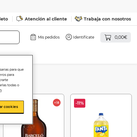
leto
Atención al cliente
Trabaja con nosotros
0,00€
Mis pedidos
Identifícate
sarias para que
eros para
trarte
rlas todas o
n
-4%
-11%
ar cookies