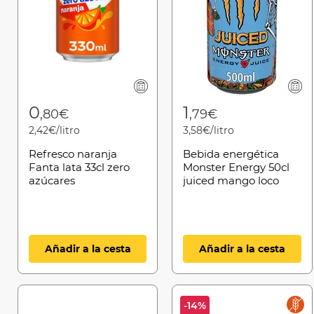
0
1
,80€
,79€
2,42€/litro
3,58€/litro
Refresco naranja
Bebida energética
Fanta lata 33cl zero
Monster Energy 50cl
azúcares
juiced mango loco
lata
Añadir a la cesta
Añadir a la cesta
-14%