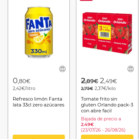
Price reduced 
to
0
2
2
,80€
,89€
,49€
2,42€/litro
2,75€
2,37€/kilo
Refresco limón Fanta
Tomate frito sin
lata 33cl zero azúcares
gluten Orlando pack-3
con abre facil
Bajada de precio a
2.49€
(23/07/26 - 26/08/26)