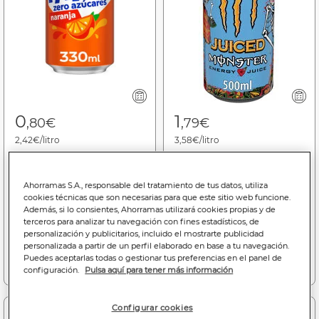
0
1
,80€
,79€
2,42€/litro
3,58€/litro
Refresco naranja Fanta
Bebida energética
lata 33cl zero azúcares
Monster Energy 50cl
Ahorramas S.A., responsable del tratamiento de tus datos, utiliza
juiced mango loco lata
cookies técnicas que son necesarias para que este sitio web funcione.
Además, si lo consientes, Ahorramas utilizará cookies propias y de
terceros para analizar tu navegación con fines estadísticos, de
personalización y publicitarios, incluido el mostrarte publicidad
personalizada a partir de un perfil elaborado en base a tu navegación.
Puedes aceptarlas todas o gestionar tus preferencias en el panel de
Añadir a la cesta
Añadir a la cesta
configuración.
Pulsa aquí para tener más información
Configurar cookies
-37%