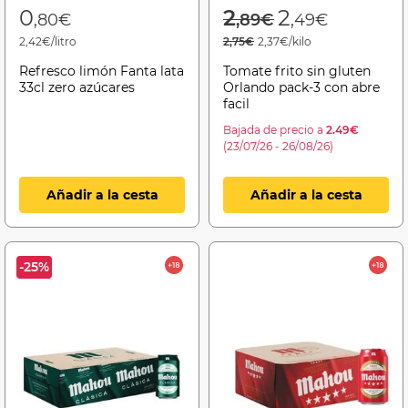
Price reduced f
to
0
2
2
,80€
,89€
,49€
2,42€/litro
2,75€
2,37€/kilo
Refresco limón Fanta lata
Tomate frito sin gluten
33cl zero azúcares
Orlando pack-3 con abre
facil
Bajada de precio a
2.49€
(23/07/26 - 26/08/26)
Añadir a la cesta
Añadir a la cesta
-25%