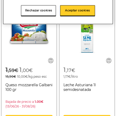
Rechazar cookies
Aceptar cookies
Price reduced from
to
1
1
1
,59€
,00€
,17€
15,90€
10,00€/kg.peso esc
1,17€/litro
Queso mozzarella Galbani
Leche Asturiana 1l
100 gr
semidesnatada
Bajada de precio a
1.00€
(13/06/26 - 31/08/26)