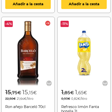
Añadir a la cesta
Añadir a la cesta
-4%
-11%
Price reduced from
to
Price reduced f
to
15
15
1
1
,75€
,15€
,85€
,65€
22,50€
21,64€/litro
0,93€
0,82€/litro
Ron añejo Barceló 70cl
Refresco limón Fanta
botella 2l