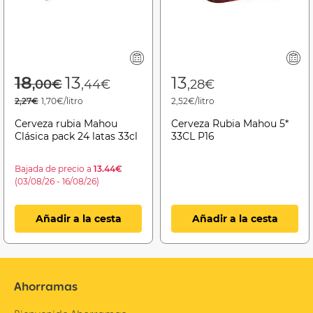
Price reduced from
to
18
13
13
,00€
,44€
,28€
2,27€
1,70€/litro
2,52€/litro
Cerveza rubia Mahou
Cerveza Rubia Mahou 5*
Clásica pack 24 latas 33cl
33CL P16
Bajada de precio a
13.44€
(03/08/26 - 16/08/26)
Añadir a la cesta
Añadir a la cesta
Ahorramas