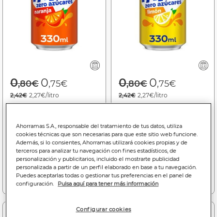
Price reduced from
to
Price reduced f
to
0
0
0
0
,80€
,75€
,80€
,75€
2,42€
2,27€/litro
2,42€
2,27€/litro
Refresco naranja Fanta
Refresco limón Fanta lata
lata 33cl zero azúcares
33cl zero azúcares
Ahorramas S.A., responsable del tratamiento de tus datos, utiliza
cookies técnicas que son necesarias para que este sitio web funcione.
Bajada de precio a
0.75€
Bajada de precio a
0.75€
Además, si lo consientes, Ahorramas utilizará cookies propias y de
(06/08/26 - 16/08/26)
(06/08/26 - 16/08/26)
terceros para analizar tu navegación con fines estadísticos, de
personalización y publicitarios, incluido el mostrarte publicidad
personalizada a partir de un perfil elaborado en base a tu navegación.
Puedes aceptarlas todas o gestionar tus preferencias en el panel de
Añadir a la cesta
Añadir a la cesta
configuración.
Pulsa aquí para tener más información
Configurar cookies
-4%
-37%