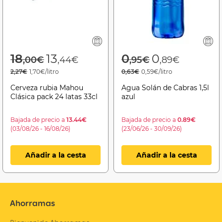
Price reduced from
to
Price reduced f
to
18
13
0
0
,00€
,44€
,95€
,89€
2,27€
1,70€/litro
0,63€
0,59€/litro
Cerveza rubia Mahou
Agua Solán de Cabras 1,5l
Clásica pack 24 latas 33cl
azul
Bajada de precio a
13.44€
Bajada de precio a
0.89€
(03/08/26 - 16/08/26)
(23/06/26 - 30/09/26)
Añadir a la cesta
Añadir a la cesta
Ahorramas