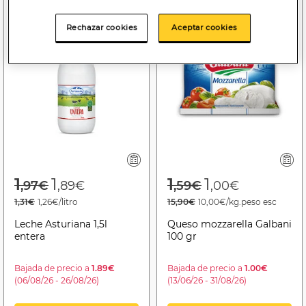
Rechazar cookies
Aceptar cookies
Price reduced from
to
Price reduced f
to
1
1
1
1
,97€
,89€
,59€
,00€
1,31€
1,26€/litro
15,90€
10,00€/kg.peso esc
Leche Asturiana 1,5l
Queso mozzarella Galbani
entera
100 gr
Bajada de precio a
1.89€
Bajada de precio a
1.00€
(06/08/26 - 26/08/26)
(13/06/26 - 31/08/26)