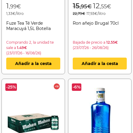
Price reduced f
to
1
15
12
,99€
,95€
,55€
1,33€/litro
22,79€
17,93€/litro
Fuze Tea Té Verde
Ron añejo Brugal 70cl
Maracuyá 1,5L Botella
Comprando 2, la unidad te
Bajada de precio a
12.55€
sale a
1.49€
(23/07/26 - 26/08/26)
(23/07/26 - 16/08/26)
Añadir a la cesta
Añadir a la cesta
-25%
-6%