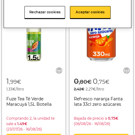
Rechazar cookies
Aceptar cookies
Price reduced f
to
1
0
0
,99€
,80€
,75€
1,33€/litro
2,42€
2,27€/litro
Fuze Tea Té Verde
Refresco naranja Fanta
Maracuyá 1,5L Botella
lata 33cl zero azúcares
Comprando 2, la unidad te
Bajada de precio a
0.75€
sale a
1.49€
(06/08/26 - 16/08/26)
(23/07/26 - 16/08/26)