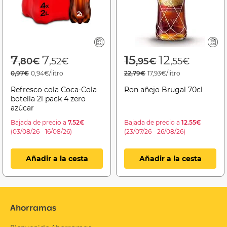
Price reduced from
to
Price reduced f
to
7
7
15
12
,80€
,52€
,95€
,55€
0,97€
0,94€/litro
22,79€
17,93€/litro
Refresco cola Coca-Cola
Ron añejo Brugal 70cl
botella 2l pack 4 zero
azúcar
Bajada de precio a
7.52€
Bajada de precio a
12.55€
(03/08/26 - 16/08/26)
(23/07/26 - 26/08/26)
Añadir a la cesta
Añadir a la cesta
Ahorramas