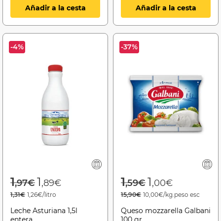
Añadir a la cesta
Añadir a la cesta
-4%
-37%
Price reduced from
to
Price reduced f
to
1
1
1
1
,97€
,89€
,59€
,00€
1,31€
1,26€/litro
15,90€
10,00€/kg.peso esc
Leche Asturiana 1,5l
Queso mozzarella Galbani
entera
100 gr