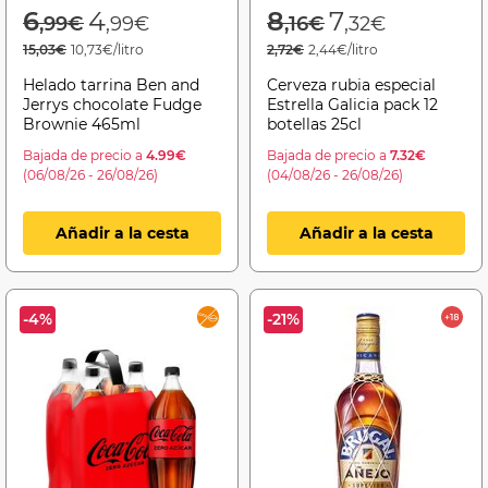
Price reduced from
to
Price reduced f
to
6
4
8
7
,99€
,99€
,16€
,32€
15,03€
10,73€/litro
2,72€
2,44€/litro
Helado tarrina Ben and
Cerveza rubia especial
Jerrys chocolate Fudge
Estrella Galicia pack 12
Brownie 465ml
botellas 25cl
Bajada de precio a
4.99€
Bajada de precio a
7.32€
(06/08/26 - 26/08/26)
(04/08/26 - 26/08/26)
Añadir a la cesta
Añadir a la cesta
-4%
-21%