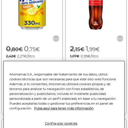
Price reduced from
to
Price reduced f
to
0
0
2
1
,80€
,75€
,15€
,99€
2,42€
2,27€/litro
1,07€
0,99€/litro
Refresco limón Fanta lata
Refresco sin cafeína
33cl zero azúcares
Coca-Cola botella 2l
Ahorramas S.A., responsable del tratamiento de tus datos, utiliza
cookies técnicas que son necesarias para que este sitio web funcione.
Bajada de precio a
0.75€
Bajada de precio a
1.99€
Además, si lo consientes, Ahorramas utilizará cookies propias y de
(06/08/26 - 16/08/26)
(28/05/26 - 31/08/26)
terceros para analizar tu navegación con fines estadísticos, de
personalización y publicitarios, incluido el mostrarte publicidad
personalizada a partir de un perfil elaborado en base a tu navegación.
Puedes aceptarlas todas o gestionar tus preferencias en el panel de
Añadir a la cesta
Añadir a la cesta
configuración.
Pulsa aquí para tener más información
Configurar cookies
Dto. 2 uds
-6%