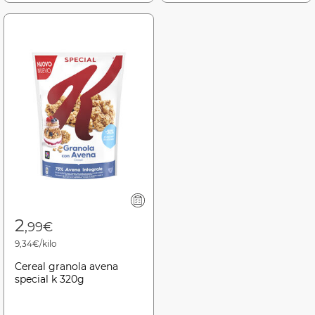
2
,99€
9,34€/kilo
Cereal granola avena
special k 320g