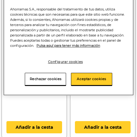
Ahorramas S.A., responsable del tratamiento de tus datos, utiliza
cookies técnicas que son necesarias para que este sitio web funcione.
Además, si lo consientes, Ahorramas utilizará cookies propias y de
terceros para analizar tu navegación con fines estadísticos, de
personalización y publicitarios, incluido el mostrarte publicidad
personalizada a partir de un perfil elaborado en base a tu navegación.
Puedes aceptarlas todas o gestionar tus preferencias en el panel de
configuración.
Pulsa aquí para tener más información
Configurar cookies
2
3
,45€
,85€
7,31€/kilo
11,85€/kilo
Rechazar cookies
Aceptar cookies
Cereales classic Special K
Cereales con chocolate
335g
negro Special K 325g
Añadir a la cesta
Añadir a la cesta