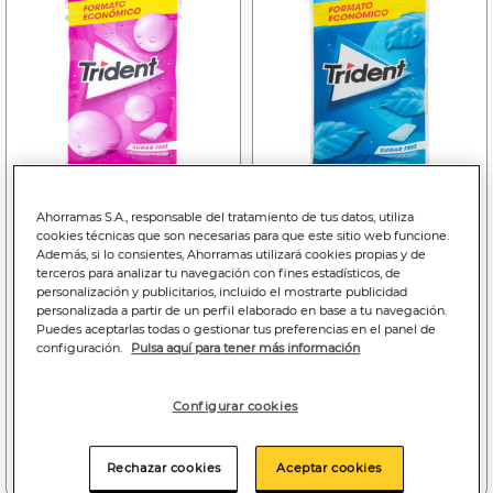
Ahorramas S.A., responsable del tratamiento de tus datos, utiliza
cookies técnicas que son necesarias para que este sitio web funcione.
1
1
,65€
,65€
Además, si lo consientes, Ahorramas utilizará cookies propias y de
37,50€/kilo
37,50€/kilo
terceros para analizar tu navegación con fines estadísticos, de
personalización y publicitarios, incluido el mostrarte publicidad
Chicles sin azúcar
Chicles sin azúcar sabor
personalizada a partir de un perfil elaborado en base a tu navegación.
Bubblemint Trident 43,5g
Menta Trident 43,5g
Puedes aceptarlas todas o gestionar tus preferencias en el panel de
configuración.
Pulsa aquí para tener más información
Configurar cookies
Añadir a la cesta
Añadir a la cesta
Rechazar cookies
Aceptar cookies