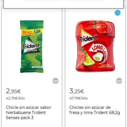
2
3
,95€
,25€
42,75€/kilo
47,79€/kilo
Chicle sin azúcar sabor
Chicles sin azúcar de
hierbabuena Trident
fresa y lima Trident 68,2g
Senses pack 3