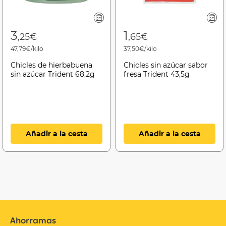
3
1
,25€
,65€
47,79€/kilo
37,50€/kilo
Chicles de hierbabuena
Chicles sin azúcar sabor
sin azúcar Trident 68,2g
fresa Trident 43,5g
Añadir a la cesta
Añadir a la cesta
Ahorramas