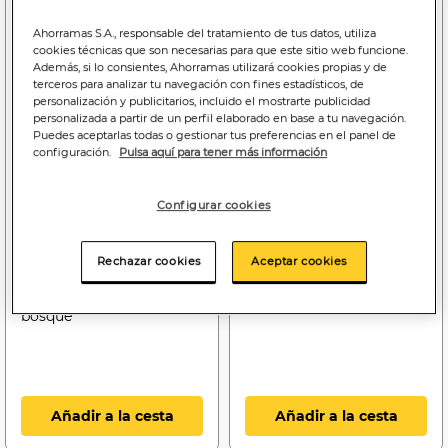
Ahorramas S.A., responsable del tratamiento de tus datos, utiliza
cookies técnicas que son necesarias para que este sitio web funcione.
Además, si lo consientes, Ahorramas utilizará cookies propias y de
terceros para analizar tu navegación con fines estadísticos, de
personalización y publicitarios, incluido el mostrarte publicidad
personalizada a partir de un perfil elaborado en base a tu navegación.
Puedes aceptarlas todas o gestionar tus preferencias en el panel de
configuración.
Pulsa aquí para tener más información
Configurar cookies
2
2
,49€
,49€
4,98€/kilo
5,19€/kilo
Rechazar cookies
Aceptar cookies
Yogur desnatado
Yogur desnatado
Vitalinea pack 4 frutas del
Vitalinea pack 4 natural
bosque
Añadir a la cesta
Añadir a la cesta