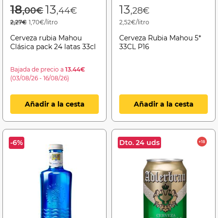
Price reduced from
to
18
13
13
,00€
,44€
,28€
2,27€
1,70€/litro
2,52€/litro
Cerveza rubia Mahou
Cerveza Rubia Mahou 5*
Clásica pack 24 latas 33cl
33CL P16
Bajada de precio a
13.44€
(03/08/26 - 16/08/26)
Añadir a la cesta
Añadir a la cesta
-6%
Dto. 24 uds