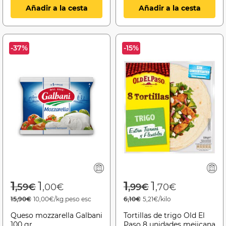
Añadir a la cesta
Añadir a la cesta
-37%
-15%
Price reduced from
to
Price reduced f
to
1
1
1
1
,59€
,00€
,99€
,70€
15,90€
10,00€/kg.peso esc
6,10€
5,21€/kilo
Queso mozzarella Galbani
Tortillas de trigo Old El
100 gr
Paso 8 unidades mejicana