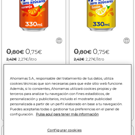
Price reduced from
to
Price reduced f
to
0
0
0
0
,80€
,75€
,80€
,75€
2,42€
2,27€/litro
2,42€
2,27€/litro
Refresco naranja Fanta
Refresco limón Fanta lata
lata 33cl zero azúcares
33cl zero azúcares
Ahorramas S.A., responsable del tratamiento de tus datos, utiliza
cookies técnicas que son necesarias para que este sitio web funcione.
Bajada de precio a
0.75€
Bajada de precio a
0.75€
Además, si lo consientes, Ahorramas utilizará cookies propias y de
(06/08/26 - 16/08/26)
(06/08/26 - 16/08/26)
terceros para analizar tu navegación con fines estadísticos, de
personalización y publicitarios, incluido el mostrarte publicidad
personalizada a partir de un perfil elaborado en base a tu navegación.
Puedes aceptarlas todas o gestionar tus preferencias en el panel de
Añadir a la cesta
Añadir a la cesta
configuración.
Pulsa aquí para tener más información
Configurar cookies