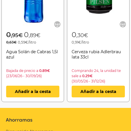
Price reduced from
to
0
0
0
,95€
,89€
,30€
0,63€
0,59€/litro
0,91€/litro
Agua Solán de Cabras 1,5l
Cerveza rubia Adlerbrau
azul
lata 33cl
Bajada de precio a
0.89€
Comprando 24, la unidad te
(23/06/26 - 30/09/26)
sale a
0.29€
(30/05/26 - 31/12/26)
Añadir a la cesta
Añadir a la cesta
Ahorramas