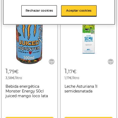
Rechazar cookies
Aceptar cookies
1
1
,79€
,17€
3,58€/litro
1,17€/litro
Bebida energética
Leche Asturiana 1l
Monster Energy 50cl
semidesnatada
juiced mango loco lata