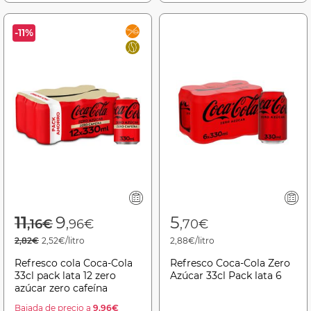
-11%
Price reduced from
to
11
9
5
,16€
,96€
,70€
2,82€
2,52€/litro
2,88€/litro
Refresco cola Coca-Cola
Refresco Coca-Cola Zero
33cl pack lata 12 zero
Azúcar 33cl Pack lata 6
azúcar zero cafeína
Bajada de precio a
9.96€