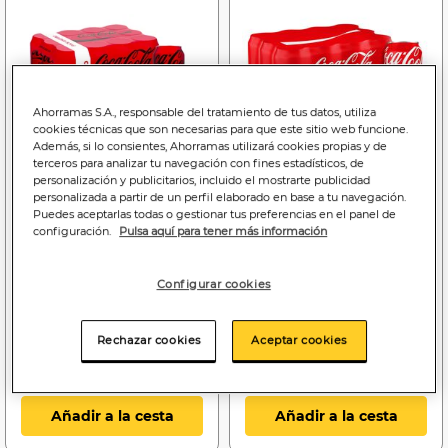
Ahorramas S.A., responsable del tratamiento de tus datos, utiliza
cookies técnicas que son necesarias para que este sitio web funcione.
Además, si lo consientes, Ahorramas utilizará cookies propias y de
terceros para analizar tu navegación con fines estadísticos, de
personalización y publicitarios, incluido el mostrarte publicidad
personalizada a partir de un perfil elaborado en base a tu navegación.
Price reduced from
to
Price reduced f
to
11
9
11
9
Puedes aceptarlas todas o gestionar tus preferencias en el panel de
,16€
,96€
,16€
,96€
configuración.
Pulsa aquí para tener más información
2,82€
2,52€/litro
2,82€
2,52€/litro
Refresco cola Coca-Cola
Refresco Coca-Cola Sabor
Configurar cookies
lata 33cl pack 12 zero
Original lata pack 12 33cl
azúcar
Rechazar cookies
Aceptar cookies
Bajada de precio a
9.96€
Bajada de precio a
9.96€
(06/08/26 - 16/08/26)
(06/08/26 - 16/08/26)
Añadir a la cesta
Añadir a la cesta