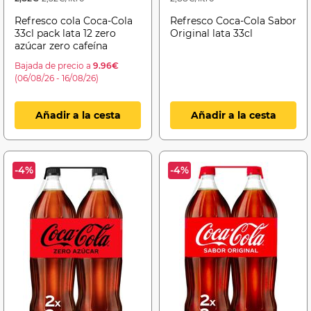
Refresco cola Coca-Cola
Refresco Coca-Cola Sabor
33cl pack lata 12 zero
Original lata 33cl
azúcar zero cafeína
Bajada de precio a
9.96€
(06/08/26 - 16/08/26)
Añadir a la cesta
Añadir a la cesta
-4%
-4%