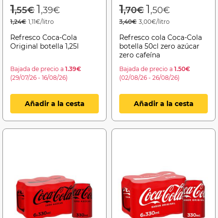
Price reduced from
to
Price reduced f
to
1
1
1
1
,55€
,39€
,70€
,50€
1,24€
1,11€/litro
3,40€
3,00€/litro
Refresco Coca-Cola
Refresco cola Coca-Cola
Original botella 1,25l
botella 50cl zero azúcar
zero cafeína
Bajada de precio a
1.39€
Bajada de precio a
1.50€
(29/07/26 - 16/08/26)
(02/08/26 - 26/08/26)
Añadir a la cesta
Añadir a la cesta