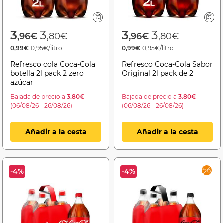
Price reduced from
to
Price reduced f
to
3
3
3
3
,96€
,80€
,96€
,80€
0,99€
0,95€/litro
0,99€
0,95€/litro
Refresco cola Coca-Cola
Refresco Coca-Cola Sabor
botella 2l pack 2 zero
Original 2l pack de 2
azúcar
Bajada de precio a
3.80€
Bajada de precio a
3.80€
(06/08/26 - 26/08/26)
(06/08/26 - 26/08/26)
Añadir a la cesta
Añadir a la cesta
-4%
-4%