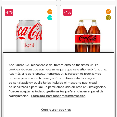
-11%
-4%
Ahorramas S.A., responsable del tratamiento de tus datos, utiliza
cookies técnicas que son necesarias para que este sitio web funcione.
Además, si lo consientes, Ahorramas utilizará cookies propias y de
terceros para analizar tu navegación con fines estadísticos, de
Price reduced from
to
Price reduced f
to
0
0
3
3
personalización y publicitarios, incluido el mostrarte publicidad
,95€
,85€
,96€
,80€
personalizada a partir de un perfil elaborado en base a tu navegación.
2,88€
2,58€/litro
0,99€
0,95€/litro
Puedes aceptarlas todas o gestionar tus preferencias en el panel de
configuración.
Pulsa aquí para tener más información
Refresco cola Coca-Cola
Refresco cola Coca-Cola
lata 33cl light
2l pack botella 2 zero
azúcar zero cafeína
Configurar cookies
Bajada de precio a
0.85€
Bajada de precio a
3.80€