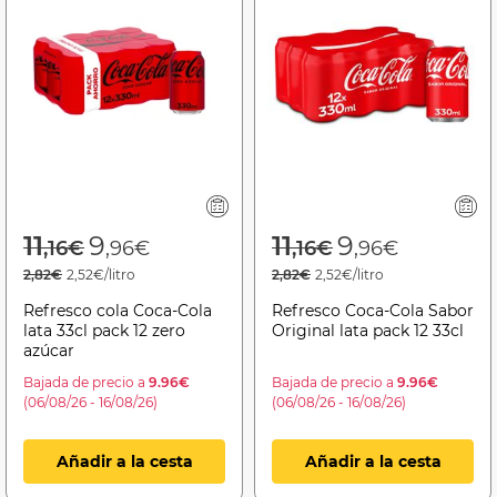
Price reduced from
to
Price reduced f
to
11
9
11
9
,16€
,96€
,16€
,96€
2,82€
2,52€/litro
2,82€
2,52€/litro
Refresco cola Coca-Cola
Refresco Coca-Cola Sabor
lata 33cl pack 12 zero
Original lata pack 12 33cl
azúcar
Bajada de precio a
9.96€
Bajada de precio a
9.96€
(06/08/26 - 16/08/26)
(06/08/26 - 16/08/26)
Añadir a la cesta
Añadir a la cesta