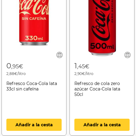
0
1
,95€
,45€
2,88€/litro
2,90€/litro
Refresco Coca-Cola lata
Refresco de cola zero
33cl sin cafeína
azúcar Coca-Cola lata
50cl
Añadir a la cesta
Añadir a la cesta