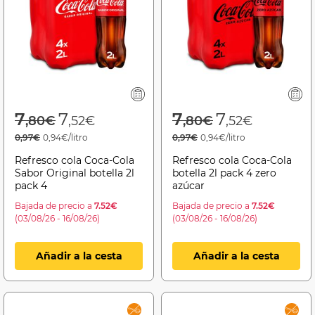
Price reduced from
to
Price reduced f
to
7
7
7
7
,80€
,52€
,80€
,52€
0,97€
0,94€/litro
0,97€
0,94€/litro
Refresco cola Coca-Cola
Refresco cola Coca-Cola
Sabor Original botella 2l
botella 2l pack 4 zero
pack 4
azúcar
Bajada de precio a
7.52€
Bajada de precio a
7.52€
(03/08/26 - 16/08/26)
(03/08/26 - 16/08/26)
Añadir a la cesta
Añadir a la cesta