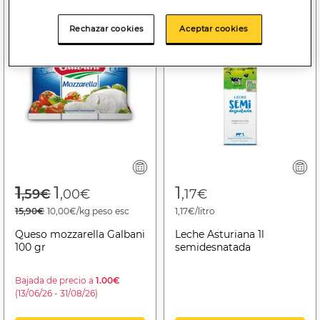
Rechazar cookies
Aceptar cookies
Price reduced from
to
1
1
1
,59€
,00€
,17€
15,90€
10,00€/kg.peso esc
1,17€/litro
Queso mozzarella Galbani
Leche Asturiana 1l
100 gr
semidesnatada
Bajada de precio a
1.00€
(13/06/26 - 31/08/26)