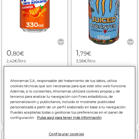
0
1
,80€
,79€
2,42€/litro
3,58€/litro
Refresco naranja Fanta
Bebida energética
lata 33cl zero azúcares
Monster Energy 50cl
Ahorramas S.A., responsable del tratamiento de tus datos, utiliza
juiced mango loco lata
cookies técnicas que son necesarias para que este sitio web funcione.
Además, si lo consientes, Ahorramas utilizará cookies propias y de
terceros para analizar tu navegación con fines estadísticos, de
personalización y publicitarios, incluido el mostrarte publicidad
personalizada a partir de un perfil elaborado en base a tu navegación.
Puedes aceptarlas todas o gestionar tus preferencias en el panel de
Añadir a la cesta
Añadir a la cesta
configuración.
Pulsa aquí para tener más información
Configurar cookies
-37%