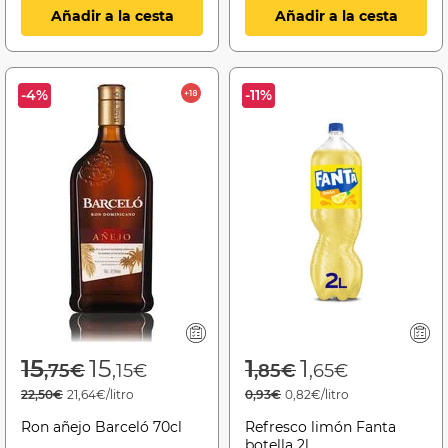
Añadir a la cesta
Añadir a la cesta
-4%
-11%
Price reduced from
to
Price reduced f
to
15
15
1
1
,75€
,15€
,85€
,65€
22,50€
21,64€/litro
0,93€
0,82€/litro
Ron añejo Barceló 70cl
Refresco limón Fanta
botella 2l