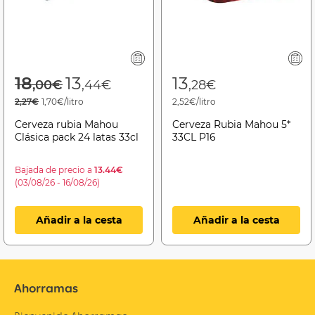
Price reduced from
to
18
13
13
,00€
,44€
,28€
2,27€
1,70€/litro
2,52€/litro
Cerveza rubia Mahou
Cerveza Rubia Mahou 5*
Clásica pack 24 latas 33cl
33CL P16
Bajada de precio a
13.44€
(03/08/26 - 16/08/26)
Añadir a la cesta
Añadir a la cesta
Ahorramas