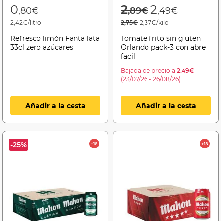
Price reduced f
to
0
2
2
,80€
,89€
,49€
2,42€/litro
2,75€
2,37€/kilo
Refresco limón Fanta lata
Tomate frito sin gluten
33cl zero azúcares
Orlando pack-3 con abre
facil
Bajada de precio a
2.49€
(23/07/26 - 26/08/26)
Añadir a la cesta
Añadir a la cesta
-25%