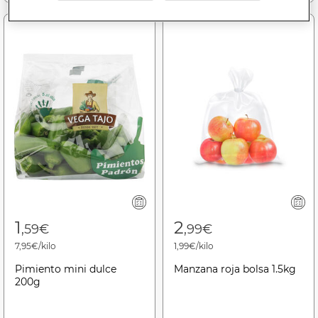
1
2
,59€
,99€
7,95€/kilo
1,99€/kilo
Pimiento mini dulce
Manzana roja bolsa 1.5kg
200g