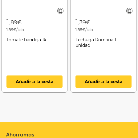
1
1
,89€
,39€
1,89€/kilo
1,85€/kilo
Tomate bandeja 1k
Lechuga Romana 1
unidad
Añadir a la cesta
Añadir a la cesta
Ahorramas