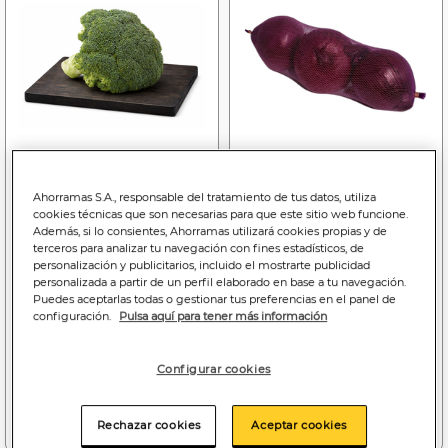
Ahorramas S.A., responsable del tratamiento de tus datos, utiliza
cookies técnicas que son necesarias para que este sitio web funcione.
1
1
,49€
,69€
Además, si lo consientes, Ahorramas utilizará cookies propias y de
2,98€/kilo
3,38€/kilo
terceros para analizar tu navegación con fines estadísticos, de
personalización y publicitarios, incluido el mostrarte publicidad
Brócoli 500g
Cebolla roja malla 500g
personalizada a partir de un perfil elaborado en base a tu navegación.
Puedes aceptarlas todas o gestionar tus preferencias en el panel de
configuración.
Pulsa aquí para tener más información
Configurar cookies
Añadir a la cesta
Añadir a la cesta
Rechazar cookies
Aceptar cookies