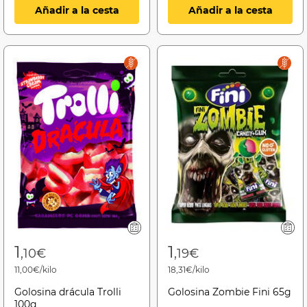
Añadir a la cesta
Añadir a la cesta
1
1
,10€
,19€
11,00€/kilo
18,31€/kilo
Golosina drácula Trolli
Golosina Zombie Fini 65g
100g