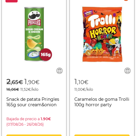
Price reduced from
to
2
1
1
,65€
,90€
,10€
16,06€
11,52€/kilo
11,00€/kilo
Snack de patata Pringles
Caramelos de goma Trolli
165g sour cream&onion
100g horror party
Bajada de precio a
1.90€
(07/08/26 - 26/08/26)