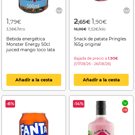
Price reduced f
to
1
2
1
,79€
,65€
,90€
3,58€/litro
16,06€
11,52€/kilo
Bebida energética
Snack de patata Pringles
Monster Energy 50cl
165g original
juiced mango loco lata
Bajada de precio a
1.90€
(07/08/26 - 26/08/26)
Añadir a la cesta
Añadir a la cesta
-6%
-14%