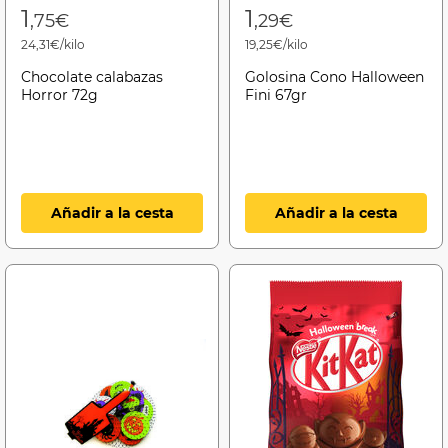
1
1
,75€
,29€
24,31€/kilo
19,25€/kilo
Chocolate calabazas
Golosina Cono Halloween
Horror 72g
Fini 67gr
Añadir a la cesta
Añadir a la cesta