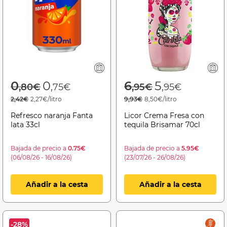
Price reduced from
to
Price reduced f
to
0
0
6
5
,80€
,75€
,95€
,95€
2,42€
2,27€/litro
9,93€
8,50€/litro
Refresco naranja Fanta
Licor Crema Fresa con
lata 33cl
tequila Brisamar 70cl
Bajada de precio a
0.75€
Bajada de precio a
5.95€
(06/08/26 - 16/08/26)
(23/07/26 - 26/08/26)
Añadir a la cesta
Añadir a la cesta
-28%