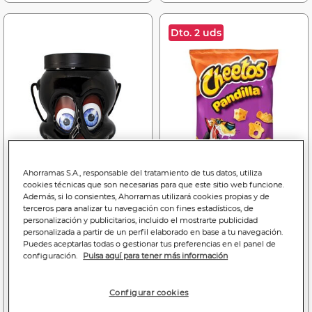
Dto. 2 uds
Ahorramas S.A., responsable del tratamiento de tus datos, utiliza
cookies técnicas que son necesarias para que este sitio web funcione.
Además, si lo consientes, Ahorramas utilizará cookies propias y de
terceros para analizar tu navegación con fines estadísticos, de
3
1
personalización y publicitarios, incluido el mostrarte publicidad
,69€
,95€
personalizada a partir de un perfil elaborado en base a tu navegación.
19,42€/kilo
26,00€/kilo
Puedes aceptarlas todas o gestionar tus preferencias en el panel de
configuración.
Pulsa aquí para tener más información
Golosina Calavera
Snack de patata cheetos
Halloween Wonkandy
75g pandilla
190G
Configurar cookies
Comprando 2, la unidad te