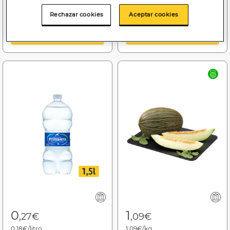
(06/08/26 - 12/08/26)
Rechazar cookies
Aceptar cookies
Añadir a la cesta
Añadir a la cesta
0
1
,27€
,09€
0,18€/litro
1,09€/kg