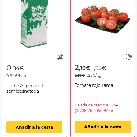
Price reduced f
to
2
1
0
,19€
,25€
,84€
2,19€
1,25€/kg
0,84€/litro
Tomate rojo rama
Leche Alipende 1l
semidesnatada
Bajada de precio a
1.25€
(06/08/26 - 06/08/26)
Añadir a la cesta
Añadir a la cesta