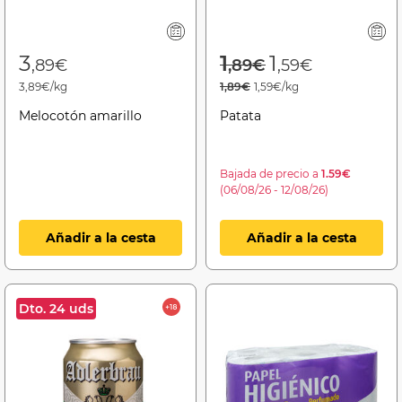
Price reduced f
to
3
1
1
,89€
,89€
,59€
3,89€/kg
1,89€
1,59€/kg
Melocotón amarillo
Patata
Bajada de precio a
1.59€
(06/08/26 - 12/08/26)
Añadir a la cesta
Añadir a la cesta
Dto. 24 uds