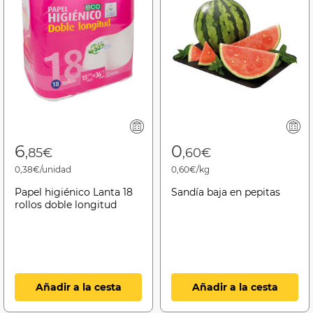
6
0
,85€
,60€
0,38€/unidad
0,60€/kg
Papel higiénico Lanta 18
Sandía baja en pepitas
rollos doble longitud
Añadir a la cesta
Añadir a la cesta