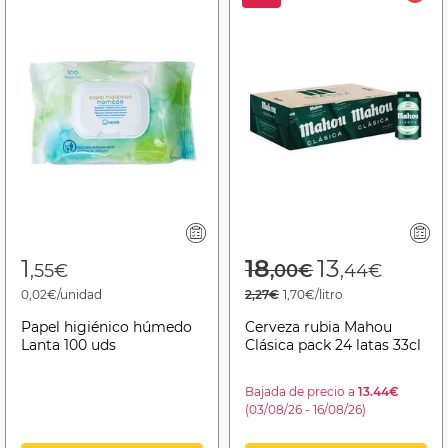
Price reduced f
to
1
18
13
,55€
,00€
,44€
0,02€/unidad
2,27€
1,70€/litro
Papel higiénico húmedo
Cerveza rubia Mahou
Lanta 100 uds
Clásica pack 24 latas 33cl
Bajada de precio a
13.44€
(03/08/26 - 16/08/26)