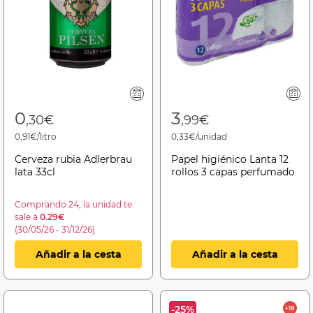
0
3
,30€
,99€
0,91€/litro
0,33€/unidad
Cerveza rubia Adlerbrau
Papel higiénico Lanta 12
lata 33cl
rollos 3 capas perfumado
Comprando 24, la unidad te
sale a
0.29€
(30/05/26 - 31/12/26)
Añadir a la cesta
Añadir a la cesta
-25%