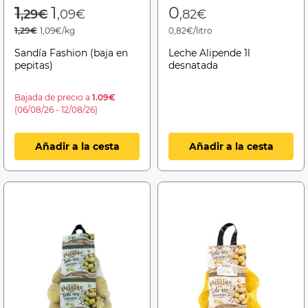
Price reduced from
to
1
1
0
,29€
,09€
,82€
1,29€
1,09€/kg
0,82€/litro
Sandía Fashion (baja en
Leche Alipende 1l
pepitas)
desnatada
Bajada de precio a
1.09€
(06/08/26 - 12/08/26)
Añadir a la cesta
Añadir a la cesta