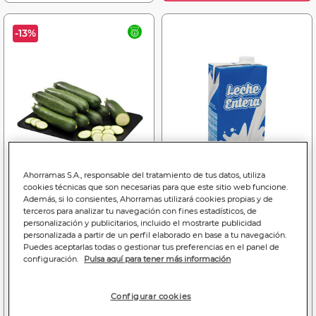
-13%
Ahorramas S.A., responsable del tratamiento de tus datos, utiliza
cookies técnicas que son necesarias para que este sitio web funcione.
Además, si lo consientes, Ahorramas utilizará cookies propias y de
terceros para analizar tu navegación con fines estadísticos, de
Price reduced from
to
1
1
0
personalización y publicitarios, incluido el mostrarte publicidad
,59€
,39€
,96€
personalizada a partir de un perfil elaborado en base a tu navegación.
1,59€
1,39€/kg
0,96€/litro
Puedes aceptarlas todas o gestionar tus preferencias en el panel de
configuración.
Pulsa aquí para tener más información
Calabacín
Leche Alipende 1l entera
Configurar cookies
Bajada de precio a
1.39€