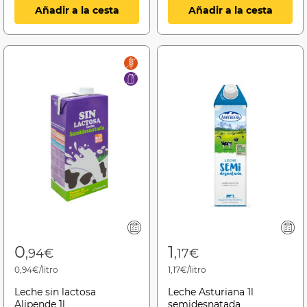
Añadir a la cesta
Añadir a la cesta
0
1
,94€
,17€
0,94€/litro
1,17€/litro
Leche sin lactosa
Leche Asturiana 1l
Alipende 1l
semidesnatada